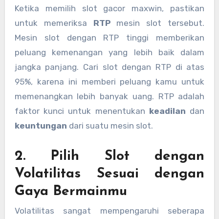
Ketika memilih slot gacor maxwin, pastikan
untuk memeriksa
RTP
mesin slot tersebut.
Mesin slot dengan RTP tinggi memberikan
peluang kemenangan yang lebih baik dalam
jangka panjang. Cari slot dengan RTP di atas
95%, karena ini memberi peluang kamu untuk
memenangkan lebih banyak uang. RTP adalah
faktor kunci untuk menentukan
keadilan
dan
keuntungan
dari suatu mesin slot.
2. Pilih Slot dengan
Volatilitas Sesuai dengan
Gaya Bermainmu
Volatilitas sangat mempengaruhi seberapa