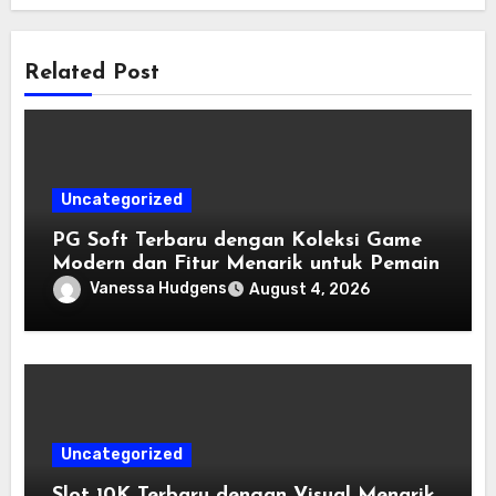
Related Post
Uncategorized
PG Soft Terbaru dengan Koleksi Game
Modern dan Fitur Menarik untuk Pemain
Vanessa Hudgens
August 4, 2026
Uncategorized
Slot 10K Terbaru dengan Visual Menarik