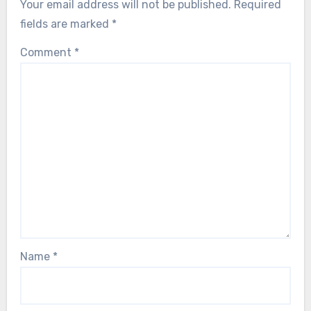
Your email address will not be published.
Required
fields are marked
*
Comment
*
Name
*