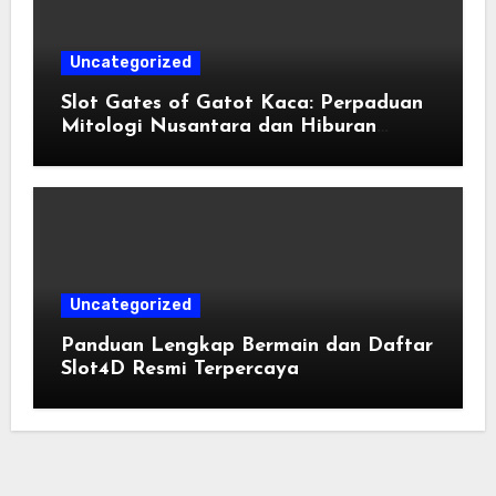
Uncategorized
Slot Gates of Gatot Kaca: Perpaduan
Mitologi Nusantara dan Hiburan
Digital
Uncategorized
Panduan Lengkap Bermain dan Daftar
Slot4D Resmi Terpercaya