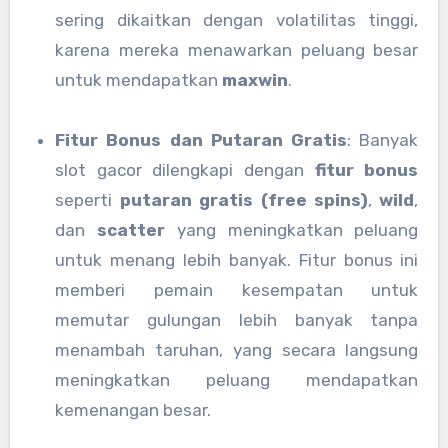
sering dikaitkan dengan volatilitas tinggi,
karena mereka menawarkan peluang besar
untuk mendapatkan
maxwin
.
Fitur Bonus dan Putaran Gratis
: Banyak
slot gacor dilengkapi dengan
fitur bonus
seperti
putaran gratis (free spins)
,
wild
,
dan
scatter
yang meningkatkan peluang
untuk menang lebih banyak. Fitur bonus ini
memberi pemain kesempatan untuk
memutar gulungan lebih banyak tanpa
menambah taruhan, yang secara langsung
meningkatkan peluang mendapatkan
kemenangan besar.