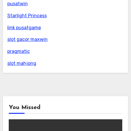
pusatwin
Starlight Princess
link pusatgame
slot gacor maxwin
pragmatic
slot mahjong
You Missed