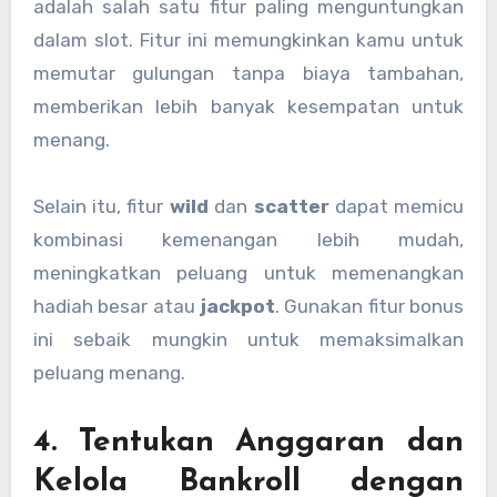
adalah salah satu fitur paling menguntungkan
dalam slot. Fitur ini memungkinkan kamu untuk
memutar gulungan tanpa biaya tambahan,
memberikan lebih banyak kesempatan untuk
menang.
Selain itu, fitur
wild
dan
scatter
dapat memicu
kombinasi kemenangan lebih mudah,
meningkatkan peluang untuk memenangkan
hadiah besar atau
jackpot
. Gunakan fitur bonus
ini sebaik mungkin untuk memaksimalkan
peluang menang.
4. Tentukan Anggaran dan
Kelola Bankroll dengan