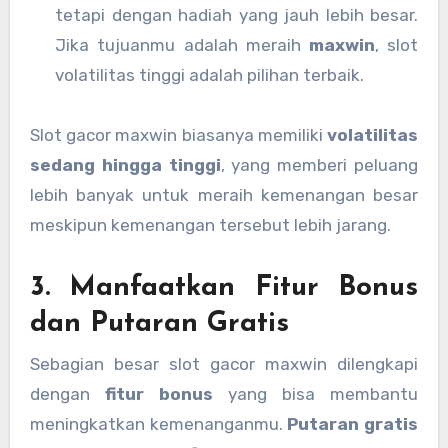
tetapi dengan hadiah yang jauh lebih besar.
Jika tujuanmu adalah meraih
maxwin
, slot
volatilitas tinggi adalah pilihan terbaik.
Slot gacor maxwin biasanya memiliki
volatilitas
sedang hingga tinggi
, yang memberi peluang
lebih banyak untuk meraih kemenangan besar
meskipun kemenangan tersebut lebih jarang.
3. Manfaatkan Fitur Bonus
dan Putaran Gratis
Sebagian besar slot gacor maxwin dilengkapi
dengan
fitur bonus
yang bisa membantu
meningkatkan kemenanganmu.
Putaran gratis