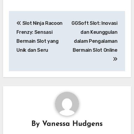
Post
Slot Ninja Racoon
GGSoft Slot: Inovasi
navigation
Frenzy: Sensasi
dan Keunggulan
Bermain Slot yang
dalam Pengalaman
Unik dan Seru
Bermain Slot Online
By
Vanessa Hudgens