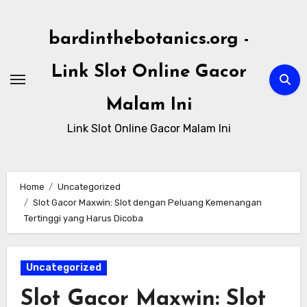
Skip
to
bardinthebotanics.org -
content
Link Slot Online Gacor
Malam Ini
Link Slot Online Gacor Malam Ini
Home
Uncategorized
Slot Gacor Maxwin: Slot dengan Peluang Kemenangan
Tertinggi yang Harus Dicoba
Uncategorized
Slot Gacor Maxwin: Slot