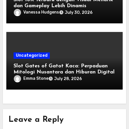
dan Gameplay Lebih Dinamis
Vanessa Hudgens
July 30, 2026
Uncategorized
Slot Gates of Gatot Kaca: Perpaduan
Mitologi Nusantara dan Hiburan Digital
Emma Stone
July 28, 2026
Leave a Reply