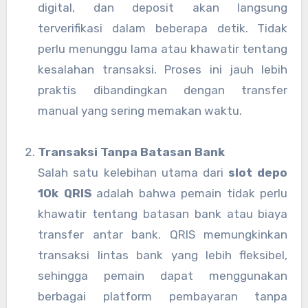
digital, dan deposit akan langsung
terverifikasi dalam beberapa detik. Tidak
perlu menunggu lama atau khawatir tentang
kesalahan transaksi. Proses ini jauh lebih
praktis dibandingkan dengan transfer
manual yang sering memakan waktu.
Transaksi Tanpa Batasan Bank
Salah satu kelebihan utama dari
slot depo
10k QRIS
adalah bahwa pemain tidak perlu
khawatir tentang batasan bank atau biaya
transfer antar bank. QRIS memungkinkan
transaksi lintas bank yang lebih fleksibel,
sehingga pemain dapat menggunakan
berbagai platform pembayaran tanpa