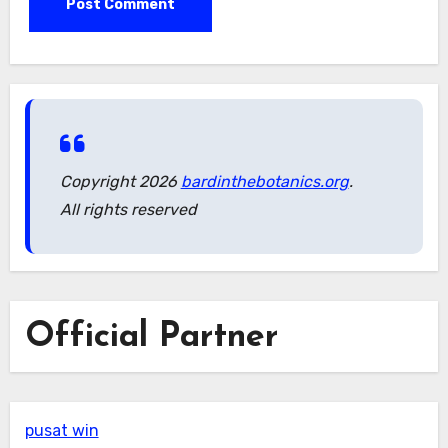
Copyright 2026
bardinthebotanics.org
.
All rights reserved
Official Partner
pusat win