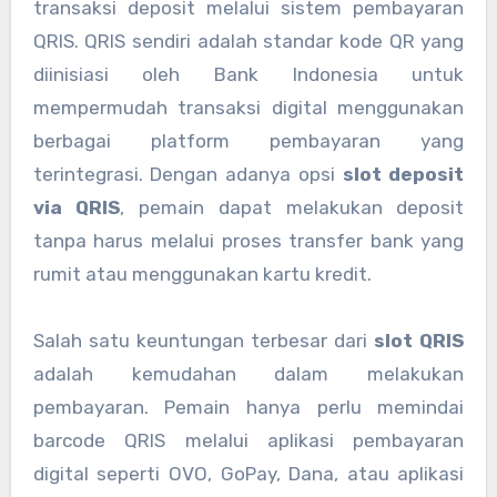
transaksi deposit melalui sistem pembayaran
QRIS. QRIS sendiri adalah standar kode QR yang
diinisiasi oleh Bank Indonesia untuk
mempermudah transaksi digital menggunakan
berbagai platform pembayaran yang
terintegrasi. Dengan adanya opsi
slot deposit
via QRIS
, pemain dapat melakukan deposit
tanpa harus melalui proses transfer bank yang
rumit atau menggunakan kartu kredit.
Salah satu keuntungan terbesar dari
slot QRIS
adalah kemudahan dalam melakukan
pembayaran. Pemain hanya perlu memindai
barcode QRIS melalui aplikasi pembayaran
digital seperti OVO, GoPay, Dana, atau aplikasi