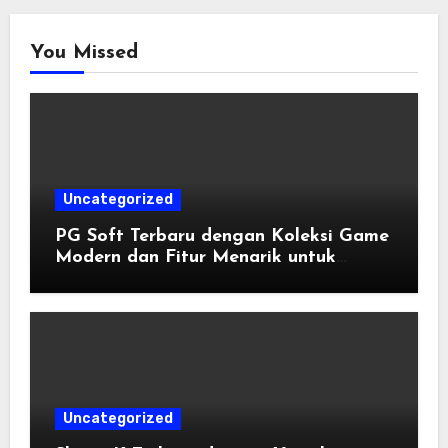
You Missed
Uncategorized
PG Soft Terbaru dengan Koleksi Game
Modern dan Fitur Menarik untuk
Pemain
Uncategorized