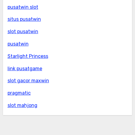
pusatwin slot
situs pusatwin
slot pusatwin
pusatwin
Starlight Princess
link pusatgame
slot gacor maxwin
pragmatic
slot mahjong