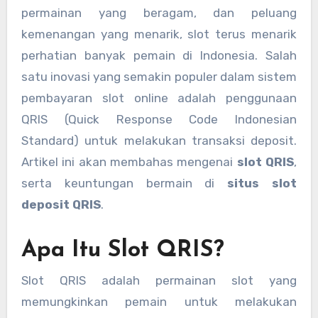
permainan yang beragam, dan peluang
kemenangan yang menarik, slot terus menarik
perhatian banyak pemain di Indonesia. Salah
satu inovasi yang semakin populer dalam sistem
pembayaran slot online adalah penggunaan
QRIS (Quick Response Code Indonesian
Standard) untuk melakukan transaksi deposit.
Artikel ini akan membahas mengenai
slot QRIS
,
serta keuntungan bermain di
situs slot
deposit QRIS
.
Apa Itu Slot QRIS?
Slot QRIS adalah permainan slot yang
memungkinkan pemain untuk melakukan