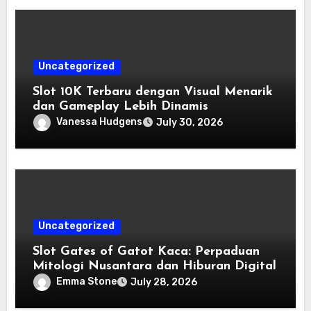
Uncategorized
Slot 10K Terbaru dengan Visual Menarik
dan Gameplay Lebih Dinamis
Vanessa Hudgens
July 30, 2026
Uncategorized
Slot Gates of Gatot Kaca: Perpaduan
Mitologi Nusantara dan Hiburan Digital
Emma Stone
July 28, 2026