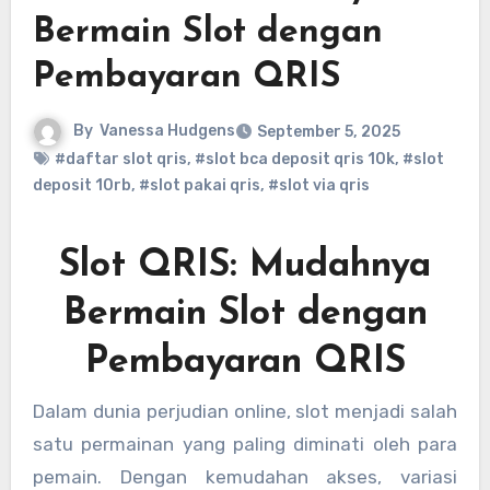
Bermain Slot dengan
Pembayaran QRIS
By
Vanessa Hudgens
September 5, 2025
#daftar slot qris
,
#slot bca deposit qris 10k
,
#slot
deposit 10rb
,
#slot pakai qris
,
#slot via qris
Slot QRIS: Mudahnya
Bermain Slot dengan
Pembayaran QRIS
Dalam dunia perjudian online, slot menjadi salah
satu permainan yang paling diminati oleh para
pemain. Dengan kemudahan akses, variasi