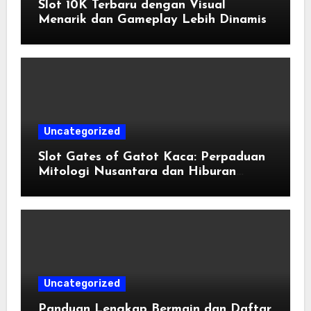
Slot 10K Terbaru dengan Visual
Menarik dan Gameplay Lebih Dinamis
Uncategorized
Slot Gates of Gatot Kaca: Perpaduan
Mitologi Nusantara dan Hiburan
Digital
Uncategorized
Panduan Lengkap Bermain dan Daftar