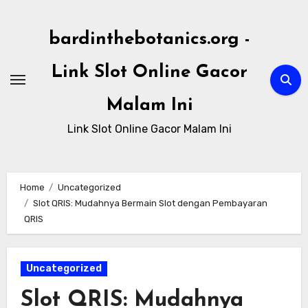
Skip
to
bardinthebotanics.org -
content
Link Slot Online Gacor
Malam Ini
Link Slot Online Gacor Malam Ini
Home
Uncategorized
Slot QRIS: Mudahnya Bermain Slot dengan Pembayaran
QRIS
Uncategorized
Slot QRIS: Mudahnya