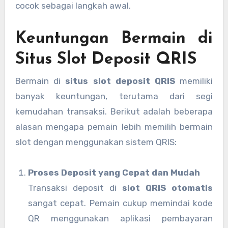
cocok sebagai langkah awal.
Keuntungan Bermain di
Situs Slot Deposit QRIS
Bermain di
situs slot deposit QRIS
memiliki
banyak keuntungan, terutama dari segi
kemudahan transaksi. Berikut adalah beberapa
alasan mengapa pemain lebih memilih bermain
slot dengan menggunakan sistem QRIS:
Proses Deposit yang Cepat dan Mudah
Transaksi deposit di
slot QRIS otomatis
sangat cepat. Pemain cukup memindai kode
QR menggunakan aplikasi pembayaran