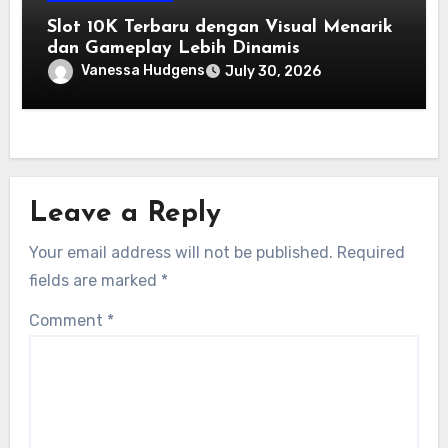
Slot 10K Terbaru dengan Visual Menarik
dan Gameplay Lebih Dinamis
Vanessa Hudgens
July 30, 2026
Leave a Reply
Your email address will not be published.
Required
fields are marked
*
Comment
*