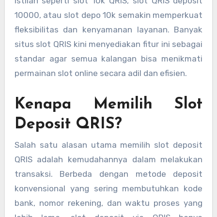
istilah seperti slot 10k QRIS, slot QRIS deposit
10000, atau slot depo 10k semakin memperkuat
fleksibilitas dan kenyamanan layanan. Banyak
situs slot QRIS kini menyediakan fitur ini sebagai
standar agar semua kalangan bisa menikmati
permainan slot online secara adil dan efisien.
Kenapa Memilih Slot
Deposit QRIS?
Salah satu alasan utama memilih slot deposit
QRIS adalah kemudahannya dalam melakukan
transaksi. Berbeda dengan metode deposit
konvensional yang sering membutuhkan kode
bank, nomor rekening, dan waktu proses yang