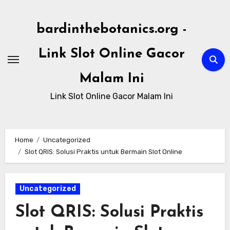
Skip
to
bardinthebotanics.org -
content
Link Slot Online Gacor
Malam Ini
Link Slot Online Gacor Malam Ini
Home
Uncategorized
Slot QRIS: Solusi Praktis untuk Bermain Slot Online
Uncategorized
Slot QRIS: Solusi Praktis