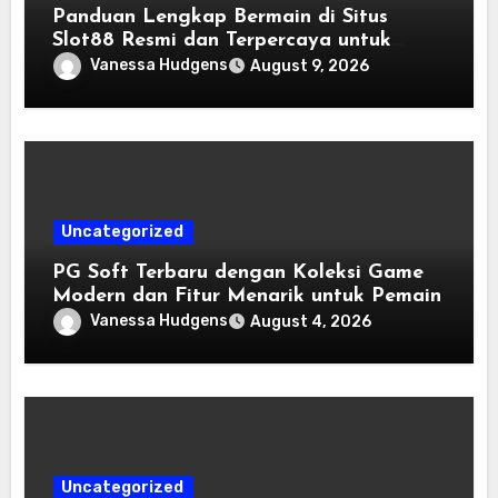
Panduan Lengkap Bermain di Situs
Slot88 Resmi dan Terpercaya untuk
Kemenangan Maksimal
Vanessa Hudgens
August 9, 2026
Uncategorized
PG Soft Terbaru dengan Koleksi Game
Modern dan Fitur Menarik untuk Pemain
Vanessa Hudgens
August 4, 2026
Uncategorized