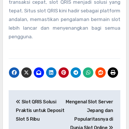
transaksi cepat, slot QRIS menjadi solusi yang
tepat. Situs slot QRIS kini hadir sebagai platform
andalan, memastikan pengalaman bermain slot
lebih lancar dan menyenangkan bagi semua
pengguna.
Post
Slot QRIS Solusi
Mengenal Slot Server
navigation
Praktis untuk Deposit
Jepang dan
Slot 5 Ribu
Popularitasnya di
Dunia Slot Online