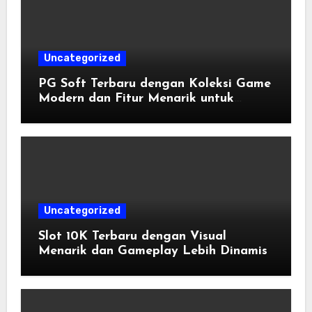
Uncategorized
PG Soft Terbaru dengan Koleksi Game
Modern dan Fitur Menarik untuk
Pemain
Uncategorized
Slot 10K Terbaru dengan Visual
Menarik dan Gameplay Lebih Dinamis