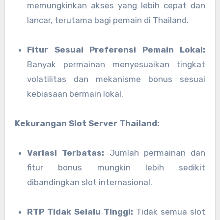
memungkinkan akses yang lebih cepat dan
lancar, terutama bagi pemain di Thailand.
Fitur Sesuai Preferensi Pemain Lokal:
Banyak permainan menyesuaikan tingkat
volatilitas dan mekanisme bonus sesuai
kebiasaan bermain lokal.
Kekurangan Slot Server Thailand:
Variasi Terbatas:
Jumlah permainan dan
fitur bonus mungkin lebih sedikit
dibandingkan slot internasional.
RTP Tidak Selalu Tinggi:
Tidak semua slot