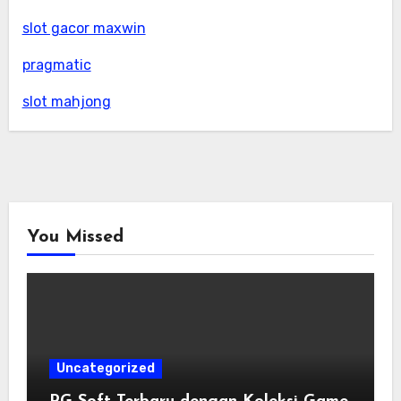
slot gacor maxwin
pragmatic
slot mahjong
You Missed
Uncategorized