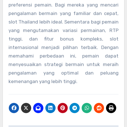
preferensi pemain. Bagi mereka yang mencari
pengalaman bermain yang familiar dan cepat,
slot Thailand lebih ideal. Sementara bagi pemain
yang mengutamakan variasi permainan, RTP
tinggi, dan fitur bonus kompleks, slot
internasional menjadi pilihan terbaik. Dengan
memahami perbedaan ini, pemain dapat
menyesuaikan strategi bermain untuk meraih
pengalaman yang optimal dan peluang
kemenangan yang lebih tinggi.