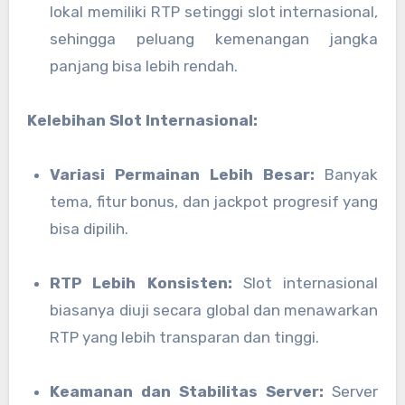
lokal memiliki RTP setinggi slot internasional,
sehingga peluang kemenangan jangka
panjang bisa lebih rendah.
Kelebihan Slot Internasional:
Variasi Permainan Lebih Besar:
Banyak
tema, fitur bonus, dan jackpot progresif yang
bisa dipilih.
RTP Lebih Konsisten:
Slot internasional
biasanya diuji secara global dan menawarkan
RTP yang lebih transparan dan tinggi.
Keamanan dan Stabilitas Server:
Server