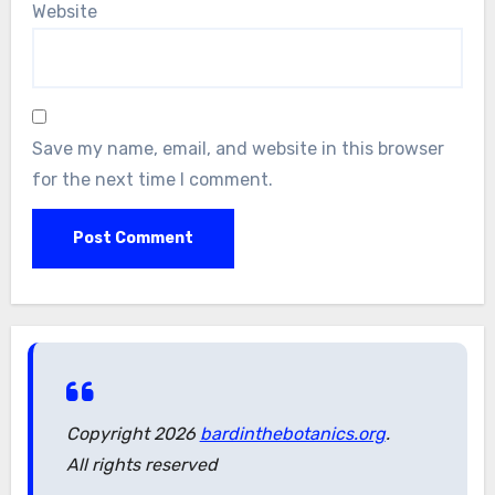
Website
Save my name, email, and website in this browser
for the next time I comment.
Copyright 2026
bardinthebotanics.org
.
All rights reserved