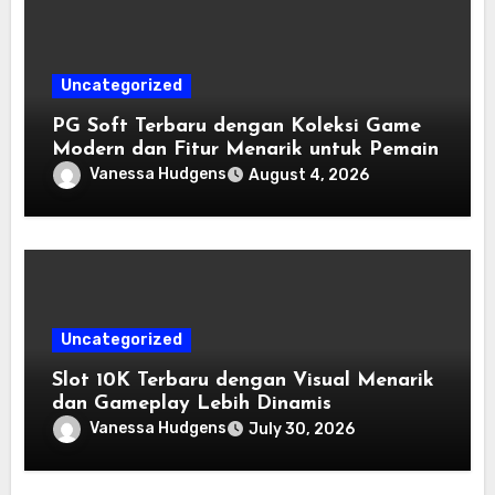
Uncategorized
PG Soft Terbaru dengan Koleksi Game
Modern dan Fitur Menarik untuk Pemain
Vanessa Hudgens
August 4, 2026
Uncategorized
Slot 10K Terbaru dengan Visual Menarik
dan Gameplay Lebih Dinamis
Vanessa Hudgens
July 30, 2026