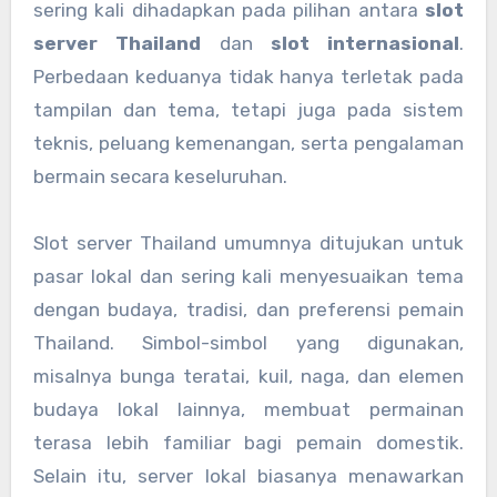
sering kali dihadapkan pada pilihan antara
slot
server Thailand
dan
slot internasional
.
Perbedaan keduanya tidak hanya terletak pada
tampilan dan tema, tetapi juga pada sistem
teknis, peluang kemenangan, serta pengalaman
bermain secara keseluruhan.
Slot server Thailand umumnya ditujukan untuk
pasar lokal dan sering kali menyesuaikan tema
dengan budaya, tradisi, dan preferensi pemain
Thailand. Simbol-simbol yang digunakan,
misalnya bunga teratai, kuil, naga, dan elemen
budaya lokal lainnya, membuat permainan
terasa lebih familiar bagi pemain domestik.
Selain itu, server lokal biasanya menawarkan