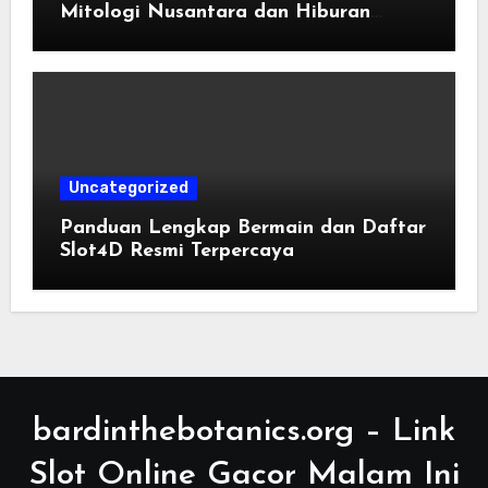
Mitologi Nusantara dan Hiburan
Digital
Uncategorized
Panduan Lengkap Bermain dan Daftar
Slot4D Resmi Terpercaya
bardinthebotanics.org – Link
Slot Online Gacor Malam Ini