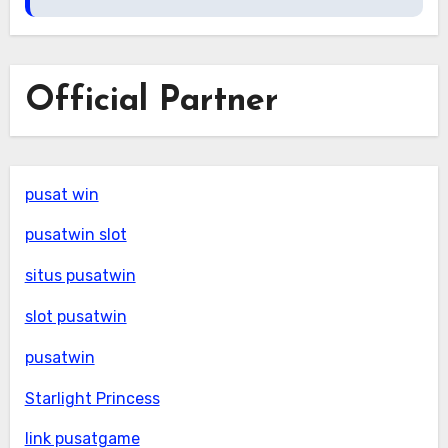
Official Partner
pusat win
pusatwin slot
situs pusatwin
slot pusatwin
pusatwin
Starlight Princess
link pusatgame