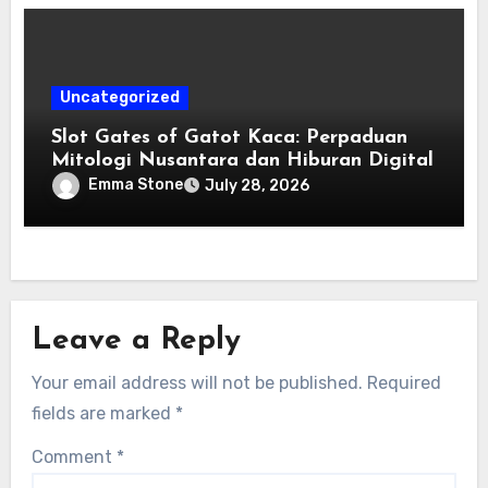
Uncategorized
Slot Gates of Gatot Kaca: Perpaduan
Mitologi Nusantara dan Hiburan Digital
Emma Stone
July 28, 2026
Leave a Reply
Your email address will not be published.
Required
fields are marked
*
Comment
*