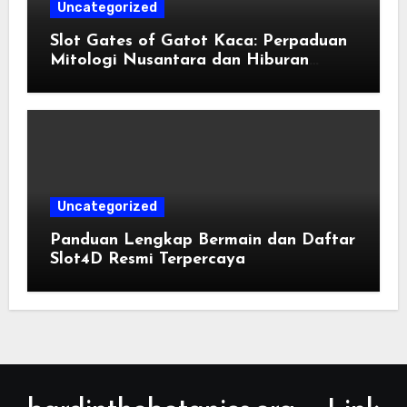
Uncategorized
Slot Gates of Gatot Kaca: Perpaduan
Mitologi Nusantara dan Hiburan
Digital
Uncategorized
Panduan Lengkap Bermain dan Daftar
Slot4D Resmi Terpercaya