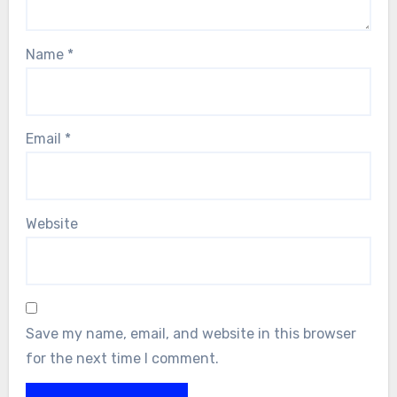
Name
*
Email
*
Website
Save my name, email, and website in this browser
for the next time I comment.