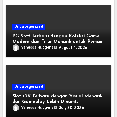
Uncategorized
PG Soft Terbaru dengan Koleksi Game
Modern dan Fitur Menarik untuk Pemain
Vanessa Hudgens
August 4, 2026
Uncategorized
Slot 10K Terbaru dengan Visual Menarik
dan Gameplay Lebih Dinamis
Vanessa Hudgens
July 30, 2026