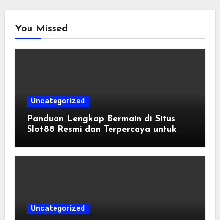
You Missed
Uncategorized
Panduan Lengkap Bermain di Situs
Slot88 Resmi dan Terpercaya untuk
Kemenangan Maksimal
Uncategorized