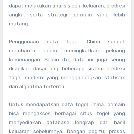
dapat melakukan analisis pola keluaran, prediksi
angka, serta strategi bermain yang lebih
matang.
Penggunaan data togel China sangat
membantu dalam meningkatkan peluang
kemenangan. Selain itu, data ini juga sering
dijadikan dasar bagi beberapa sistem prediksi
togel modern yang menggabungkan statistik
dan algoritma tertentu.
Untuk mendapatkan data togel China, pemain
bisa mengakses berbagai situs togel yang
menyediakan database lengkap dari hasil
keluaran sebelumnya. Dengan begitu, proses