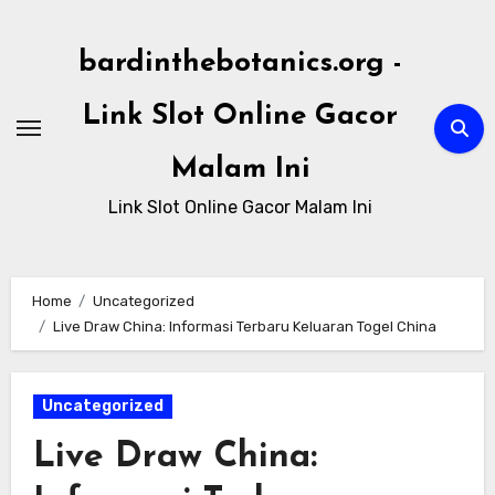
Skip
to
bardinthebotanics.org -
content
Link Slot Online Gacor
Malam Ini
Link Slot Online Gacor Malam Ini
Home
Uncategorized
Live Draw China: Informasi Terbaru Keluaran Togel China
Uncategorized
Live Draw China: