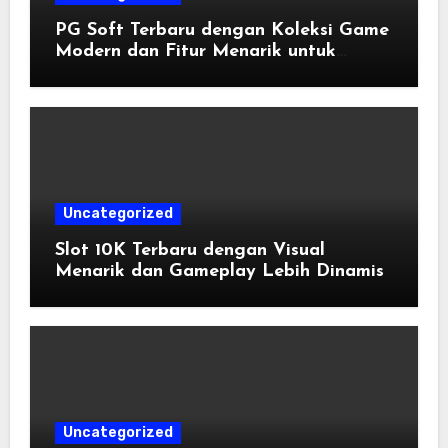
PG Soft Terbaru dengan Koleksi Game
Modern dan Fitur Menarik untuk
Pemain
Uncategorized
Slot 10K Terbaru dengan Visual
Menarik dan Gameplay Lebih Dinamis
Uncategorized