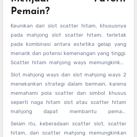
jika slot scatter dan scatter hitam slot
ingin merasakan ketegangan lebih dalam saat
menjadi kata kunci paling dicari di mesin
Pemain?
memutar gulungan.
pencari oleh pecinta permainan slot. Link
Keunikan dari slot scatter hitam, khususnya
scatter hitam yang tersedia di berbagai situs
pada mahjong slot scatter hitam, terletak
terpercaya membuat akses menuju permainan
pada kombinasi antara estetika gelap yang
semakin mudah, sehingga pengalaman
menarik dan potensi kemenangan yang tinggi.
bermain pun lebih lancar.
Scatter hitam mahjong ways memungkinkan
pemain mendapatkan free spin yang signifikan,
Slot mahjong ways dan slot mahjong ways 2
sementara slot scatter hitam gacor terkenal
menekankan strategi dalam bermain, karena
karena tingkat kemenangan yang lebih sering
memahami pola scatter dan simbol khusus
muncul dibanding slot biasa. Slot scatter hitam
seperti naga hitam slot atau scatter hitam
dan sceter hitam slot memberikan sensasi
mahjong dapat membantu pemain
berbeda dibandingkan slot konvensional,
meningkatkan peluang menang. Slot scatter
Selain itu, keberadaan scatter slot, scatter
karena fitur bonusnya tidak hanya menambah
hitam mahjong, yang populer di kalangan
hitam, dan scatter mahjong memungkinkan
kemenangan tetapi juga membuat permainan