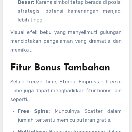
Besar:
Karena simbol tetap berada di posisi
strategis, potensi kemenangan menjadi
lebih tinggi.
Visual efek beku yang menyelimuti gulungan
menciptakan pengalaman yang dramatis dan
memikat.
Fitur Bonus Tambahan
Selain Freeze Time, Eternal Empress – Freeze
Time juga dapat menghadirkan fitur bonus lain
seperti:
Free Spins:
Munculnya Scatter dalam
jumlah tertentu memicu putaran gratis.
Multipliers:
Beberapa kemenangan dalam