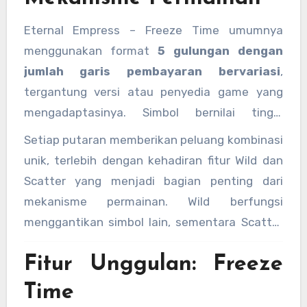
Eternal Empress – Freeze Time umumnya
menggunakan format
5 gulungan dengan
jumlah garis pembayaran bervariasi
,
tergantung versi atau penyedia game yang
mengadaptasinya. Simbol bernilai tinggi
mencakup tokoh permaisuri serta item
Setiap putaran memberikan peluang kombinasi
kerajaan, sedangkan simbol bernilai rendah
unik, terlebih dengan kehadiran fitur Wild dan
biasanya diwakili oleh huruf atau angka
Scatter yang menjadi bagian penting dari
standar.
mekanisme permainan. Wild berfungsi
menggantikan simbol lain, sementara Scatter
biasanya digunakan untuk memicu mode
Fitur Unggulan: Freeze
permainan tambahan.
Time