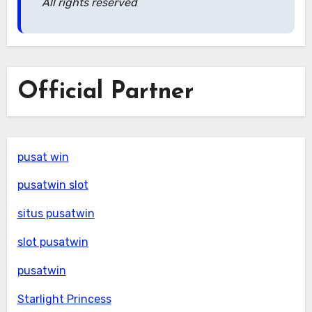
All rights reserved
untuk mendapatkan pengalaman bermain yang
menyenangkan dan menguntungkan. Tidak
heran jika kata kunci seperti scatter hitam
slot, slot mahjong ways, dan mahjong slot
Official Partner
scatter hitam terus menjadi populer di mesin
pencari, menandakan meningkatnya minat
para pemain terhadap permainan slot dengan
pusat win
fitur scatter yang inovatif dan memikat.
pusatwin slot
situs pusatwin
slot pusatwin
pusatwin
Starlight Princess