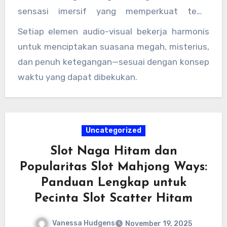
sensasi imersif yang memperkuat tema
kerajaan dan kekuatan sang permaisuri.
Setiap elemen audio-visual bekerja harmonis
untuk menciptakan suasana megah, misterius,
dan penuh ketegangan—sesuai dengan konsep
waktu yang dapat dibekukan.
Uncategorized
Slot Naga Hitam dan
Popularitas Slot Mahjong Ways:
Panduan Lengkap untuk
Pecinta Slot Scatter Hitam
Vanessa Hudgens
November 19, 2025