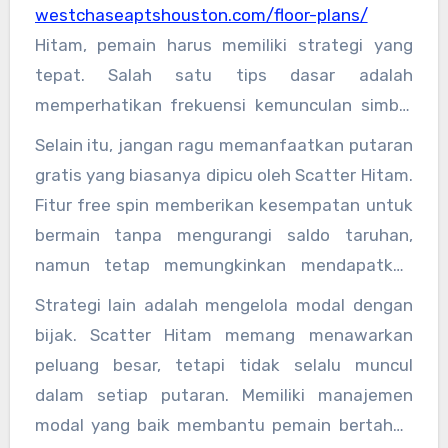
bisa menjadi kunci untuk menentukan kapan
westchaseaptshouston.com/floor-plans/
memasang taruhan lebih tinggi atau bermain
Hitam, pemain harus memiliki strategi yang
dengan jumlah taruhan standar.
tepat. Salah satu tips dasar adalah
memperhatikan frekuensi kemunculan simbol
ini dalam putaran sebelumnya. Slot modern
Selain itu, jangan ragu memanfaatkan putaran
sering menggunakan RNG (Random Number
gratis yang biasanya dipicu oleh Scatter Hitam.
Generator), sehingga setiap putaran bersifat
Fitur free spin memberikan kesempatan untuk
acak, tapi tetap ada pola tertentu yang bisa
bermain tanpa mengurangi saldo taruhan,
dianalisis dari pengalaman bermain.
namun tetap memungkinkan mendapatkan
kemenangan besar. Pada banyak permainan,
Strategi lain adalah mengelola modal dengan
free spin ini juga bisa dikombinasikan dengan
bijak. Scatter Hitam memang menawarkan
multiplier yang meningkatkan total
peluang besar, tetapi tidak selalu muncul
kemenangan secara signifikan.
dalam setiap putaran. Memiliki manajemen
modal yang baik membantu pemain bertahan