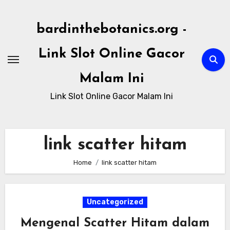
Skip
to
bardinthebotanics.org -
content
Link Slot Online Gacor
Malam Ini
Link Slot Online Gacor Malam Ini
link scatter hitam
Home
link scatter hitam
Uncategorized
Mengenal Scatter Hitam dalam