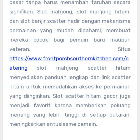
besar tanpa harus menambah taruhan secara
signifikan. Slot mahjong, slot mahjong hitam,
dan slot banjir scatter hadir dengan mekanisme
permainan yang mudah dipahami, membuat
mereka cocok bagi pemain baru maupun
veteran. Situs
https://www.frontporchsouthernkitchen.com/c
atering
slot mahjong scatter hitam
menyediakan panduan lengkap dan link scatter
hitam untuk memudahkan akses ke permainan
yang diinginkan. Slot scatter hitam gacor juga
menjadi favorit karena memberikan peluang
menang yang lebih tinggi di setiap putaran,
meningkatkan antusiasme pemain.