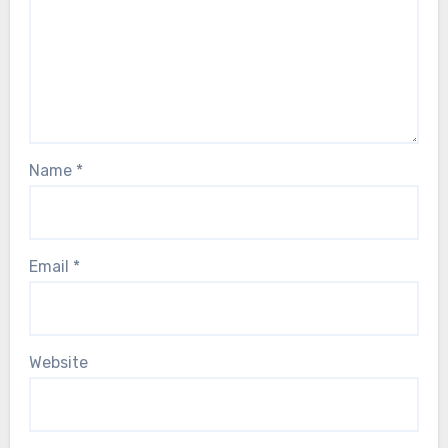
Name
*
Email
*
Website