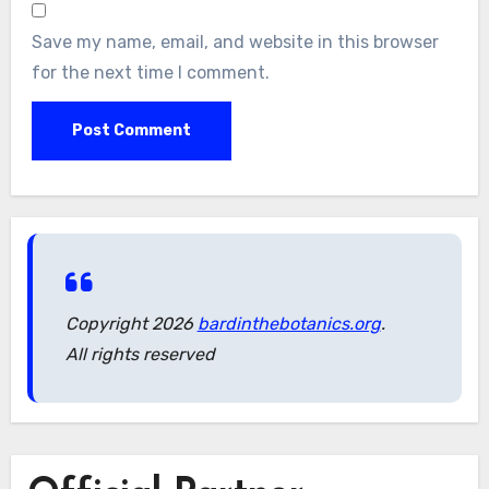
Save my name, email, and website in this browser
for the next time I comment.
Copyright 2026
bardinthebotanics.org
.
All rights reserved