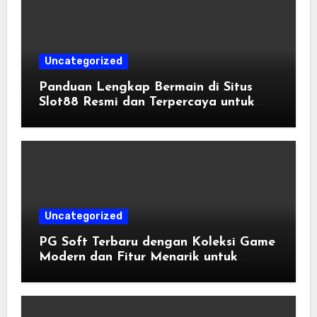
Uncategorized
Panduan Lengkap Bermain di Situs
Slot88 Resmi dan Terpercaya untuk
Kemenangan Maksimal
Uncategorized
PG Soft Terbaru dengan Koleksi Game
Modern dan Fitur Menarik untuk
Pemain