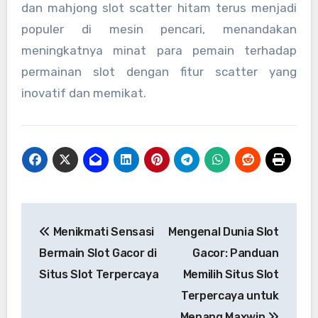
dan mahjong slot scatter hitam terus menjadi
populer di mesin pencari, menandakan
meningkatnya minat para pemain terhadap
permainan slot dengan fitur scatter yang
inovatif dan memikat.
Post
Menikmati Sensasi
Mengenal Dunia Slot
navigation
Bermain Slot Gacor di
Gacor: Panduan
Situs Slot Terpercaya
Memilih Situs Slot
Terpercaya untuk
Menang Maxwin