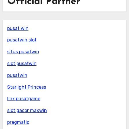
Official Partner
pusat win
pusatwin slot
situs pusatwin
slot pusatwin
pusatwin
Starlight Princess
link pusatgame
slot gacor maxwin
pragmatic