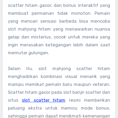
scatter hitam gacor, dan bonus interaktif yang
membuat permainan tidak monoton. Pemain
yang mencari sensasi berbeda bisa mencoba
slot mahjong hitam yang menawarkan nuansa
gelap dan misterius, cocok untuk mereka yang
ingin merasakan ketegangan lebih dalam saat
memutar gulungan.
Selain itu, slot mahjong scatter hitam
menghadirkan kombinasi visual menarik yang
mampu memikat pemain baru maupun veteran.
Scatter hitam gacor pada slot banjir scatter dan
situs
slot scatter hitam
resmi memberikan
peluang ekstra untuk memicu mode bonus,
sehingga pemain dapat menikmati kemenangan