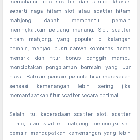
memahami pola scatter dan simbol khusus
seperti naga hitam slot atau scatter hitam
mahjong dapat membantu pemain
meningkatkan peluang menang. Slot scatter
hitam mahjong, yang populer di kalangan
pemain, menjadi bukti bahwa kombinasi tema
menarik dan fitur bonus canggih mampu
menciptakan pengalaman bermain yang luar
biasa. Bahkan pemain pemula bisa merasakan
sensasi kemenangan lebih sering jika
memanfaatkan fitur scatter secara optimal.
Selain itu, keberadaan scatter slot, scatter
hitam, dan scatter mahjong memungkinkan
pemain mendapatkan kemenangan yang lebih