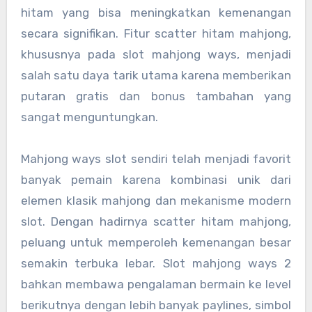
hitam yang bisa meningkatkan kemenangan
secara signifikan. Fitur scatter hitam mahjong,
khususnya pada slot mahjong ways, menjadi
salah satu daya tarik utama karena memberikan
putaran gratis dan bonus tambahan yang
sangat menguntungkan.
Mahjong ways slot sendiri telah menjadi favorit
banyak pemain karena kombinasi unik dari
elemen klasik mahjong dan mekanisme modern
slot. Dengan hadirnya scatter hitam mahjong,
peluang untuk memperoleh kemenangan besar
semakin terbuka lebar. Slot mahjong ways 2
bahkan membawa pengalaman bermain ke level
berikutnya dengan lebih banyak paylines, simbol