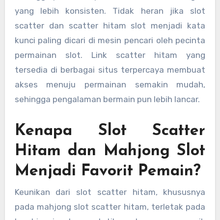
yang lebih konsisten. Tidak heran jika slot
scatter dan scatter hitam slot menjadi kata
kunci paling dicari di mesin pencari oleh pecinta
permainan slot. Link scatter hitam yang
tersedia di berbagai situs terpercaya membuat
akses menuju permainan semakin mudah,
sehingga pengalaman bermain pun lebih lancar.
Kenapa Slot Scatter
Hitam dan Mahjong Slot
Menjadi Favorit Pemain?
Keunikan dari slot scatter hitam, khususnya
pada mahjong slot scatter hitam, terletak pada