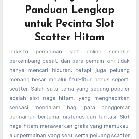
Panduan Lengkap
untuk Pecinta Slot
Scatter Hitam
Industri permainan slot online semakin
berkembang pesat, dan para pemain kini tidak
hanya mencari hiburan, tetapi juga peluang
menang besar melalui fitur-fitur bonus seperti
scatter. Salah satu tema yang sedang populer
adalah slot naga hitam, yang menghadirkan
sensasi mendalam bagi para penggemar
permainan bertema misterius dan fantasi. Slot
naga hitam menawarkan grafis yang memukau,
alur permainan yang seru, serta peluang scatter