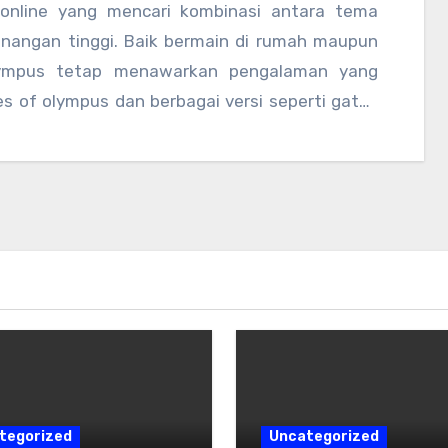
a konsisten.
 online yang mencari kombinasi antara tema
enangan tinggi. Baik bermain di rumah maupun
 olympus tetap menawarkan pengalaman yang
 of olympus dan berbagai versi seperti gates
ar bagi pemain untuk membawa pulang hadiah
tegorized
Uncategorized