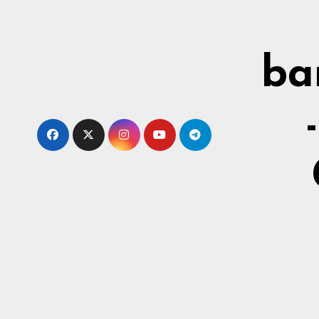
Skip
to
content
ba