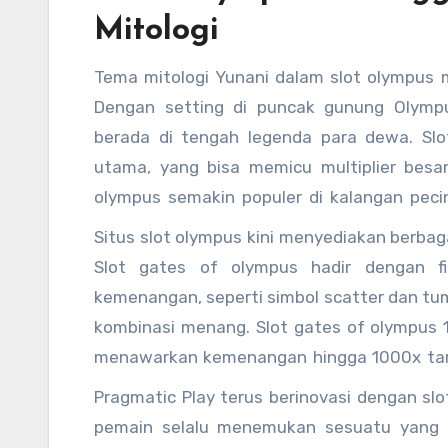
Mitologi
Tema mitologi Yunani dalam slot olympus 
Dengan setting di puncak gunung Olymp
berada di tengah legenda para dewa. Sl
utama, yang bisa memicu multiplier besar 
olympus semakin populer di kalangan peci
dan mekanisme permainan yang adiktif.
Situs slot olympus kini menyediakan berbag
Slot gates of olympus hadir dengan f
kemenangan, seperti simbol scatter dan t
kombinasi menang. Slot gates of olympus
menawarkan kemenangan hingga 1000x taru
oleh pemain yang ingin merasakan sensasi b
Pragmatic Play terus berinovasi dengan slo
pemain selalu menemukan sesuatu yang ba