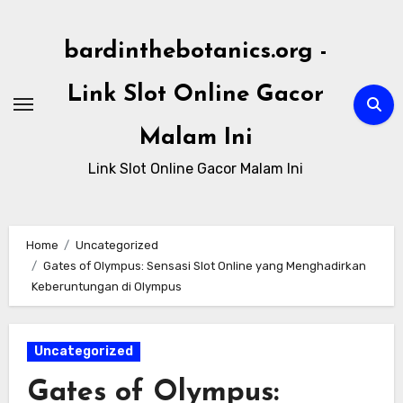
Skip
to
bardinthebotanics.org -
content
Link Slot Online Gacor
Malam Ini
Link Slot Online Gacor Malam Ini
Home
Uncategorized
Gates of Olympus: Sensasi Slot Online yang Menghadirkan
Keberuntungan di Olympus
Uncategorized
Gates of Olympus: