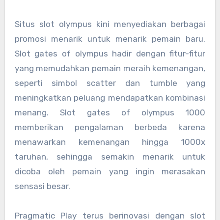
Situs slot olympus kini menyediakan berbagai
promosi menarik untuk menarik pemain baru.
Slot gates of olympus hadir dengan fitur-fitur
yang memudahkan pemain meraih kemenangan,
seperti simbol scatter dan tumble yang
meningkatkan peluang mendapatkan kombinasi
menang. Slot gates of olympus 1000
memberikan pengalaman berbeda karena
menawarkan kemenangan hingga 1000x
taruhan, sehingga semakin menarik untuk
dicoba oleh pemain yang ingin merasakan
sensasi besar.
Pragmatic Play terus berinovasi dengan slot