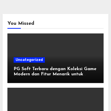
You Missed
Uncategorized
PG Soft Terbaru dengan Koleksi Game
Modern dan Fitur Menarik untuk
Pemain