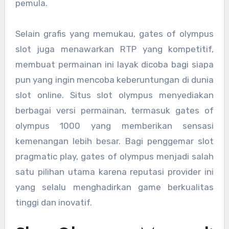
pemula.
Selain grafis yang memukau, gates of olympus
slot juga menawarkan RTP yang kompetitif,
membuat permainan ini layak dicoba bagi siapa
pun yang ingin mencoba keberuntungan di dunia
slot online. Situs slot olympus menyediakan
berbagai versi permainan, termasuk gates of
olympus 1000 yang memberikan sensasi
kemenangan lebih besar. Bagi penggemar slot
pragmatic play, gates of olympus menjadi salah
satu pilihan utama karena reputasi provider ini
yang selalu menghadirkan game berkualitas
tinggi dan inovatif.