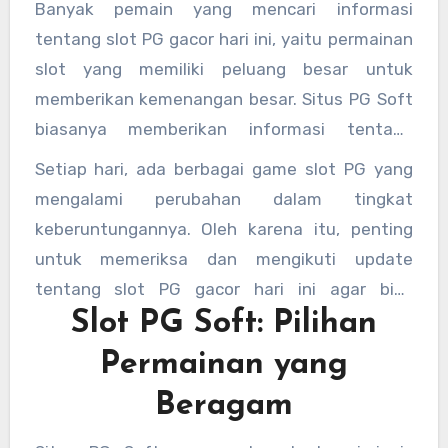
Banyak pemain yang mencari informasi
tentang slot PG gacor hari ini, yaitu permainan
slot yang memiliki peluang besar untuk
memberikan kemenangan besar. Situs PG Soft
biasanya memberikan informasi tentang
game-slot mana yang sedang populer atau
Setiap hari, ada berbagai game slot PG yang
memiliki tingkat kemenangan yang tinggi.
mengalami perubahan dalam tingkat
Dengan memilih game slot yang tepat, Anda
keberuntungannya. Oleh karena itu, penting
bisa meningkatkan peluang untuk
untuk memeriksa dan mengikuti update
mendapatkan kemenangan.
tentang slot PG gacor hari ini agar bisa
Slot PG Soft: Pilihan
memaksimalkan kesempatan menang.
Permainan yang
Beragam