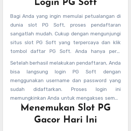
Login PG Soft
mendapatkan keuntungan lebih.
Bagi Anda yang ingin memulai petualangan di
dunia slot PG Soft, proses pendaftaran
sangatlah mudah. Cukup dengan mengunjungi
situs slot PG Soft yang terpercaya dan klik
tombol daftar PG Soft. Anda hanya perlu
mengisi beberapa informasi dasar seperti
Setelah berhasil melakukan pendaftaran, Anda
nama, email, dan nomor telepon untuk
bisa langsung login PG Soft dengan
membuat akun baru.
menggunakan username dan password yang
sudah didaftarkan. Proses login ini
memungkinkan Anda untuk mengakses semua
Menemukan Slot PG
fitur dan permainan yang ada di situs PG Soft,
termasuk permainan slot PG gacor hari ini.
Gacor Hari Ini