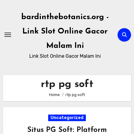
Skip
to
bardinthebotanics.org -
content
Link Slot Online Gacor
Malam Ini
Link Slot Online Gacor Malam Ini
rtp pg soft
Home
rtp pg soft
Uncategorized
Situs PG Soft: Platform