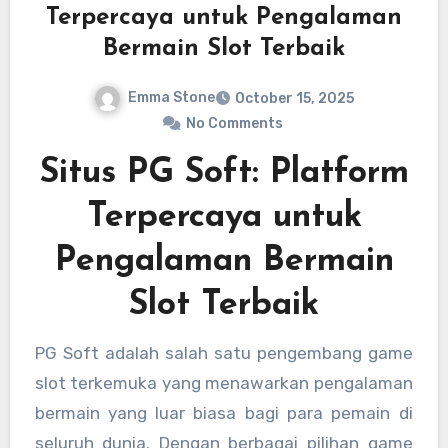
Terpercaya untuk Pengalaman
Bermain Slot Terbaik
Emma Stone
October 15, 2025
No Comments
Situs PG Soft: Platform
Terpercaya untuk
Pengalaman Bermain
Slot Terbaik
PG Soft adalah salah satu pengembang game
slot terkemuka yang menawarkan pengalaman
bermain yang luar biasa bagi para pemain di
seluruh dunia. Dengan berbagai pilihan game