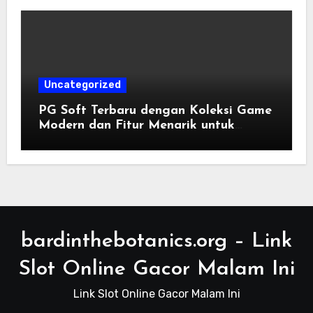
Uncategorized
PG Soft Terbaru dengan Koleksi Game
Modern dan Fitur Menarik untuk
Pemain
bardinthebotanics.org – Link
Slot Online Gacor Malam Ini
Link Slot Online Gacor Malam Ini