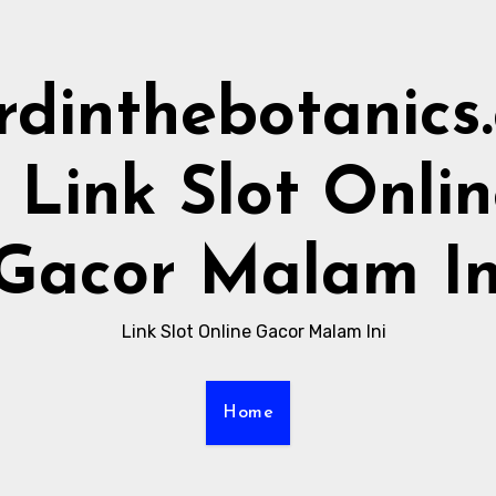
rdinthebotanics
- Link Slot Onli
Gacor Malam In
Link Slot Online Gacor Malam Ini
Home