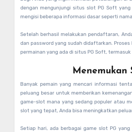
dengan mengunjungi situs slot PG Soft yang 
mengisi beberapa informasi dasar seperti nam
Setelah berhasil melakukan pendaftaran, An
dan password yang sudah didaftarkan. Proses
permainan yang ada di situs PG Soft, termasuk p
Menemukan Sl
Banyak pemain yang mencari informasi tentan
peluang besar untuk memberikan kemenangan 
game-slot mana yang sedang populer atau me
slot yang tepat, Anda bisa meningkatkan pel
Setiap hari, ada berbagai game slot PG yan