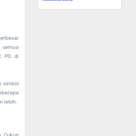
erbesar
n semua
t PG di
n simbol
beberapa
 lebih.
h. Cukup