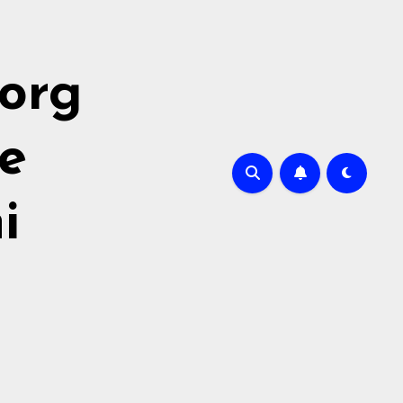
.org
ne
i