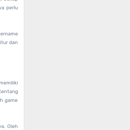
ya perlu
sername
itur dan
memiliki
tentang
ih game
a. Oleh