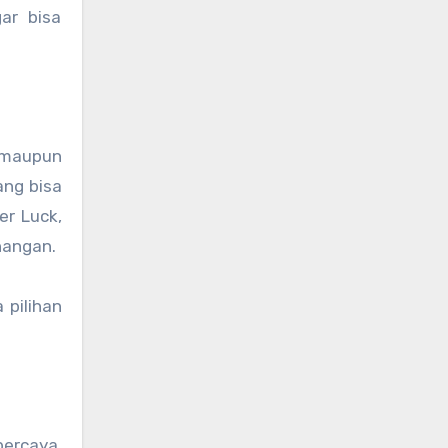
ar bisa
k maupun
ang bisa
r Luck,
nangan.
 pilihan
percaya.