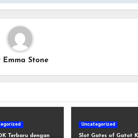
y
Emma Stone
egorized
Uncategorized
10K Terbaru dengan
Slot Gates of Gatot K