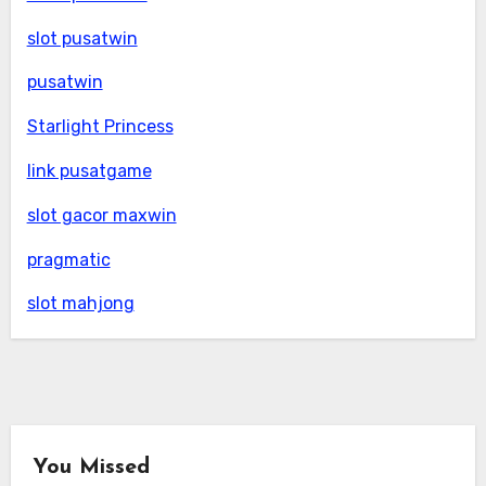
slot pusatwin
pusatwin
Starlight Princess
link pusatgame
slot gacor maxwin
pragmatic
slot mahjong
You Missed