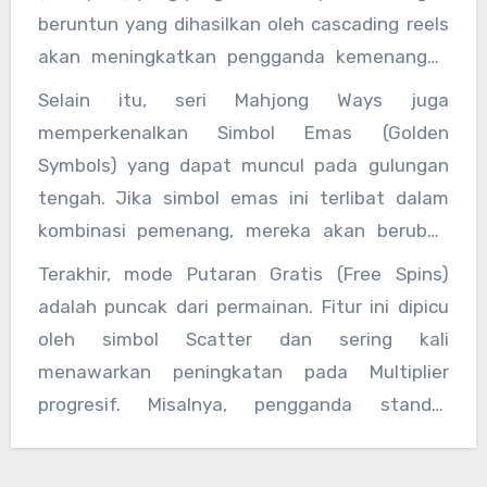
menghilang dan digantikan oleh simbol-simbol
beruntun yang dihasilkan oleh cascading reels
Mahjong Ways bukan hanya game, tetapi
baru yang jatuh dari atas. Hal ini
akan meningkatkan pengganda kemenangan
representasi sempurna dari komitmen PG SOFT
memungkinkan satu putaran berbayar
yang diterapkan pada pembayaran berikutnya.
terhadap inovasi dan kualitas.
Selain itu, seri Mahjong Ways juga
menghasilkan banyak kemenangan beruntun
Sebagai contoh, dalam beberapa versi game,
memperkenalkan Simbol Emas (Golden
tanpa biaya tambahan, memperpanjang durasi
pengganda dapat dimulai dari
$x1$
dan
Symbols) yang dapat muncul pada gulungan
kegembiraan dan meningkatkan peluang
meningkat menjadi
$x2$
,
$x3$
, dan bahkan
tengah. Jika simbol emas ini terlibat dalam
kemenangan.
$x5$
(atau lebih tinggi selama putaran gratis)
kombinasi pemenang, mereka akan berubah
pada kemenangan beruntun keempat dan
menjadi Simbol Wild pada jenjang berikutnya.
Terakhir, mode Putaran Gratis (Free Spins)
seterusnya. Pengganda yang terus meningkat
Simbol wild ini, seperti biasa, berfungsi sebagai
adalah puncak dari permainan. Fitur ini dipicu
ini adalah jantung dari potensi pembayaran
pengganti untuk semua simbol lainnya (kecuali
oleh simbol Scatter dan sering kali
besar Mahjong Ways, yang memberikan
scatter), sangat meningkatkan kemungkinan
menawarkan peningkatan pada Multiplier
insentif kuat bagi pemain untuk terus
terbentuknya kombinasi pemenang yang lebih
progresif. Misalnya, pengganda standar
berputar.
besar pada putaran berjenjang berikutnya.
mungkin digandakan atau memiliki batas atas
Perubahan simbol emas menjadi wild ini adalah
yang jauh lebih tinggi selama putaran bonus.