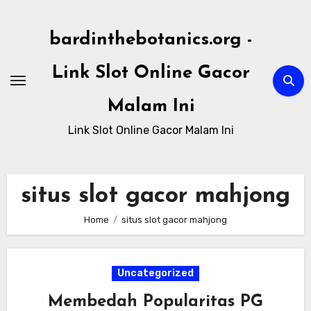
Skip
to
bardinthebotanics.org -
content
Link Slot Online Gacor
Malam Ini
Link Slot Online Gacor Malam Ini
situs slot gacor mahjong
Home
situs slot gacor mahjong
Uncategorized
Membedah Popularitas PG