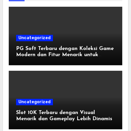
Uncategorized
PG Soft Terbaru dengan Koleksi Game
Modern dan Fitur Menarik untuk
Pemain
Uncategorized
Slot 10K Terbaru dengan Visual
Menarik dan Gameplay Lebih Dinamis