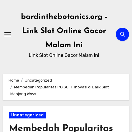
Skip
to
bardinthebotanics.org -
content
Link Slot Online Gacor
Malam Ini
Link Slot Online Gacor Malam Ini
Home
Uncategorized
Membedah Popularitas PG SOFT: Inovasi di Balik Slot
Mahjong Ways
Uncategorized
Membedah Popularitas