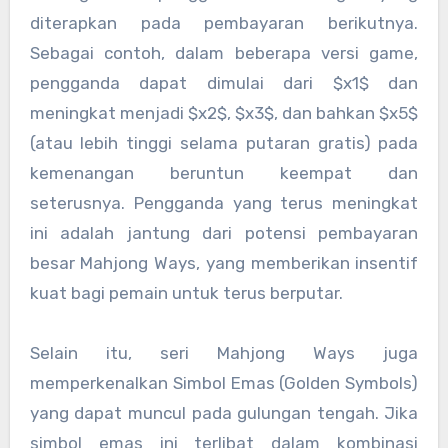
diterapkan pada pembayaran berikutnya.
Sebagai contoh, dalam beberapa versi game,
pengganda dapat dimulai dari
$x1$
dan
meningkat menjadi
$x2$
,
$x3$
, dan bahkan
$x5$
(atau lebih tinggi selama putaran gratis) pada
kemenangan beruntun keempat dan
seterusnya. Pengganda yang terus meningkat
ini adalah jantung dari potensi pembayaran
besar Mahjong Ways, yang memberikan insentif
kuat bagi pemain untuk terus berputar.
Selain itu, seri Mahjong Ways juga
memperkenalkan Simbol Emas (Golden Symbols)
yang dapat muncul pada gulungan tengah. Jika
simbol emas ini terlibat dalam kombinasi