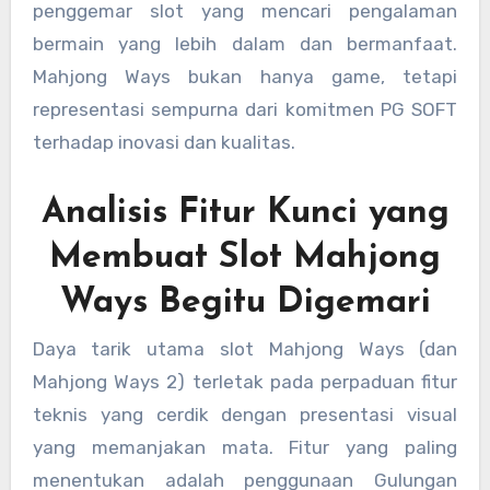
penggemar slot yang mencari pengalaman
bermain yang lebih dalam dan bermanfaat.
Mahjong Ways bukan hanya game, tetapi
representasi sempurna dari komitmen PG SOFT
terhadap inovasi dan kualitas.
Analisis Fitur Kunci yang
Membuat Slot Mahjong
Ways Begitu Digemari
Daya tarik utama slot Mahjong Ways (dan
Mahjong Ways 2) terletak pada perpaduan fitur
teknis yang cerdik dengan presentasi visual
yang memanjakan mata. Fitur yang paling
menentukan adalah penggunaan Gulungan