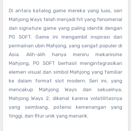
Di antara katalog game mereka yang luas, seri
Mahjong Ways telah menjadi hit yang fenomenal
dan signature game yang paling identik dengan
PG SOFT. Game ini mengambil inspirasi dari
permainan ubin Mahjong, yang sangat populer di
Asia. Alih-alih hanya meniru mekanisme
Mahjong, PG SOFT berhasil mengintegrasikan
elemen visual dan simbol Mahjong yang familiar
ke dalam format slot modern. Seri ini, yang
mencakup Mahjong Ways dan sekuelnya,
Mahjong Ways 2, dikenal karena volatilitasnya
yang seimbang, potensi kemenangan yang
tinggi, dan fitur unik yang menarik.