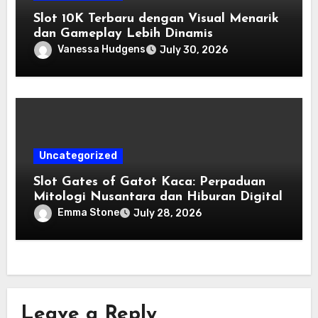
Slot 10K Terbaru dengan Visual Menarik
dan Gameplay Lebih Dinamis
Vanessa Hudgens
July 30, 2026
Uncategorized
Slot Gates of Gatot Kaca: Perpaduan
Mitologi Nusantara dan Hiburan Digital
Emma Stone
July 28, 2026
Leave a Reply