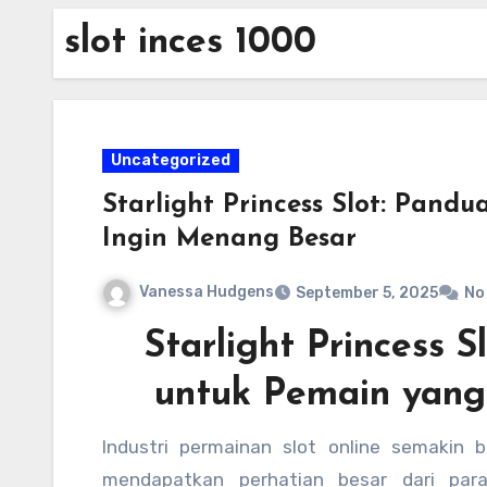
slot inces 1000
Uncategorized
Starlight Princess Slot: Pan
Ingin Menang Besar
Vanessa Hudgens
September 5, 2025
No
Starlight Princess 
untuk Pemain yang
Industri permainan slot online semakin
mendapatkan perhatian besar dari pa