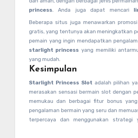
dan aman, dengan berbagai jenis permainan 
princess
. Anda juga dapat mencari
l
rekomendasi pemain lain yang sudah berpe
Beberapa situs juga menawarkan promosi 
gratis, yang tentunya akan meningkatkan p
pemain yang ingin mendapatkan pengalama
starlight princess
yang memiliki antarm
yang mudah.
Kesimpulan
Starlight Princess Slot
adalah pilihan ya
merasakan sensasi bermain slot dengan p
memukau dan berbagai fitur bonus yang
pengalaman bermain yang seru dan memuaska
terpercaya dan menggunakan strategi
keberuntungan selalu menyertai Anda saat