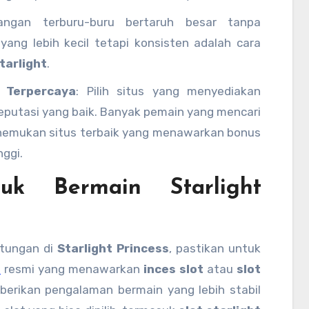
angan terburu-buru bertaruh besar tanpa
ang lebih kecil tetapi konsisten adalah cara
starlight
.
s Terpercaya
: Pilih situs yang menyediakan
reputasi yang baik. Banyak pemain yang mencari
emukan situs terbaik yang menawarkan bonus
ggi.
uk Bermain Starlight
ntungan di
Starlight Princess
, pastikan untuk
s
resmi yang menawarkan
inces slot
atau
slot
mberikan pengalaman bermain yang lebih stabil