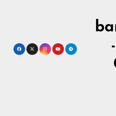
Skip
to
content
ba