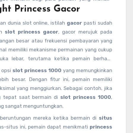
ght Princess Gacor
n dunia slot online, istilah
gacor
pasti sudah
an
slot princess gacor
, gacor merujuk pada
angan besar atau frekuensi pembayaran yang
nal memiliki mekanisme permainan yang cukup
ka lebar, terutama ketika pemain berhasil
 opsi
slot princess 1000
yang memungkinkan
ih besar. Dengan fitur ini, pemain memiliki
imal yang menggiurkan. Sebagai contoh, jika
g tepat saat bermain di
slot princess 1000
,
ang sangat menguntungkan.
eberuntungan mereka ketika bermain di
situs
us-situs ini, pemain dapat menikmati
princess