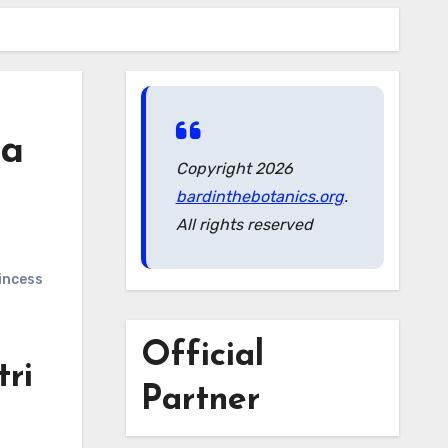
ma
Copyright 2026
bardinthebotanics.org
.
All rights reserved
incess
Official
ri
Partner