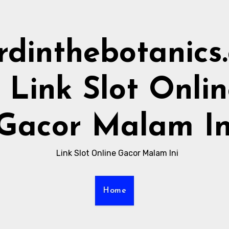
rdinthebotanics
- Link Slot Onli
Gacor Malam In
Link Slot Online Gacor Malam Ini
Home