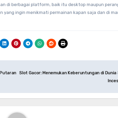
nkan di berbagai platform, baik itu desktop maupun pera
n yang ingin menikmati permainan kapan saja dan di ma
 Putaran
Slot Gacor: Menemukan Keberuntungan di Dunia 
Ince