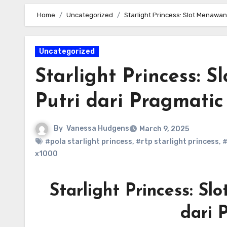
Home
Uncategorized
Starlight Princess: Slot Menawa
Uncategorized
Starlight Princess:
Putri dari Pragmatic
By
Vanessa Hudgens
March 9, 2025
#pola starlight princess
,
#rtp starlight princess
,
#
x1000
Starlight Princess: S
dari 