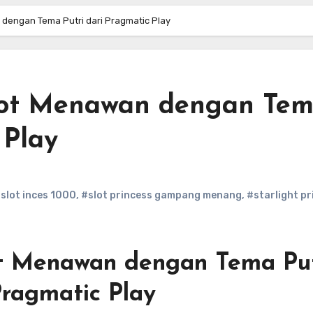
n dengan Tema Putri dari Pragmatic Play
 Slot Menawan dengan Te
 Play
slot inces 1000
,
#slot princess gampang menang
,
#starlight pr
lot Menawan dengan Tema Put
Pragmatic Play