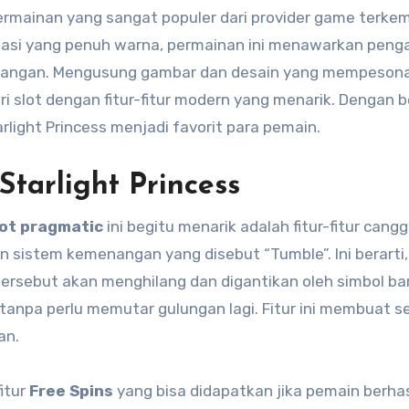
asi yang penuh warna, permainan ini menawarkan peng
langan. Mengusung gambar dan desain yang mempesona
i slot dengan fitur-fitur modern yang menarik. Dengan 
rlight Princess menjadi favorit para pemain.
tarlight Princess
lot pragmatic
ini begitu menarik adalah fitur-fitur cang
an sistem kemenangan yang disebut “Tumble”. Ini berarti,
tersebut akan menghilang dan digantikan oleh simbol ba
npa perlu memutar gulungan lagi. Fitur ini membuat s
an.
fitur
Free Spins
yang bisa didapatkan jika pemain berhas