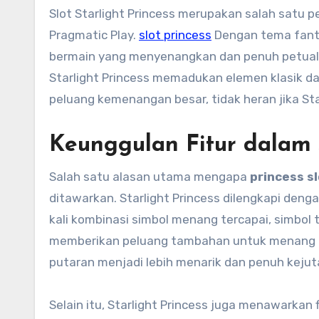
Slot Starlight Princess merupakan salah satu permainan yang sangat populer dari provider game terkemuka,
Pragmatic Play.
slot princess
Dengan tema fant
bermain yang menyenangkan dan penuh petua
Starlight Princess memadukan elemen klasik dar
peluang kemenangan besar, tidak heran jika Sta
Keunggulan Fitur dalam S
Salah satu alasan utama mengapa
princess s
ditawarkan. Starlight Princess dilengkapi deng
kali kombinasi simbol menang tercapai, simbol 
memberikan peluang tambahan untuk menang ta
putaran menjadi lebih menarik dan penuh kejut
Selain itu, Starlight Princess juga menawarkan 