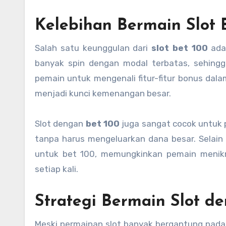
Kelebihan Bermain Slot 
Salah satu keunggulan dari
slot bet 100
adal
banyak spin dengan modal terbatas, sehingg
pemain untuk mengenali fitur-fitur bonus dalam
menjadi kunci kemenangan besar.
Slot dengan
bet 100
juga sangat cocok untuk 
tanpa harus mengeluarkan dana besar. Selain i
untuk bet 100, memungkinkan pemain menik
setiap kali.
Strategi Bermain Slot d
Meski permainan slot banyak bergantung pada