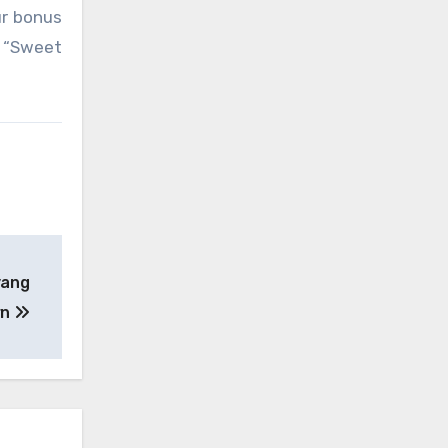
ur bonus
 “Sweet
yang
rn