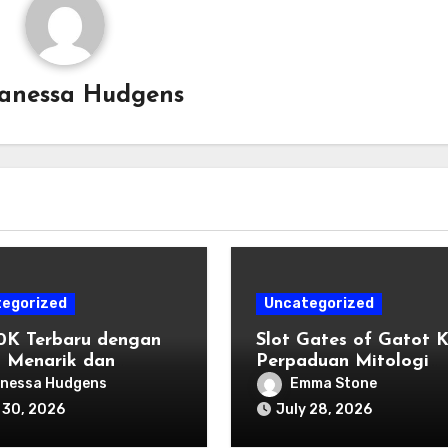
anessa Hudgens
egorized
Uncategorized
10K Terbaru dengan
Slot Gates of Gatot K
l Menarik dan
Perpaduan Mitologi
lay Lebih Dinamis
Nusantara dan Hibur
nessa Hudgens
Emma Stone
Digital
 30, 2026
July 28, 2026