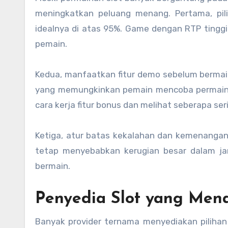
meningkatkan peluang menang. Pertama, pilih
idealnya di atas 95%. Game dengan RTP tingg
pemain.
Kedua, manfaatkan fitur demo sebelum bermai
yang memungkinkan pemain mencoba permainan
cara kerja fitur bonus dan melihat seberapa 
Ketiga, atur batas kekalahan dan kemenangan. 
tetap menyebabkan kerugian besar dalam jan
bermain.
Penyedia Slot yang Men
Banyak provider ternama menyediakan piliha