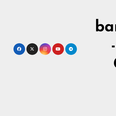
Skip
to
content
ba