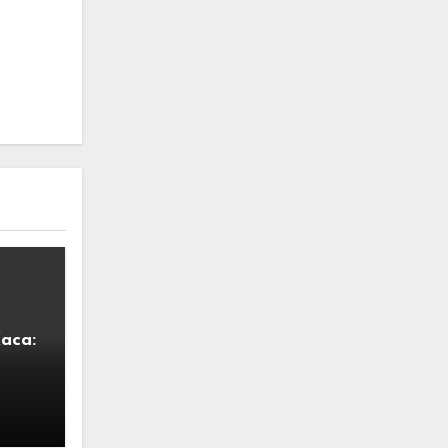
aca:
an