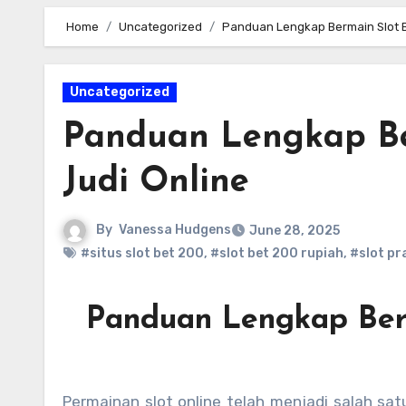
Home
Uncategorized
Panduan Lengkap Bermain Slot Be
Uncategorized
Panduan Lengkap Ber
Judi Online
By
Vanessa Hudgens
June 28, 2025
#situs slot bet 200
,
#slot bet 200 rupiah
,
#slot pr
Panduan Lengkap Berma
Permainan slot online telah menjadi salah sa