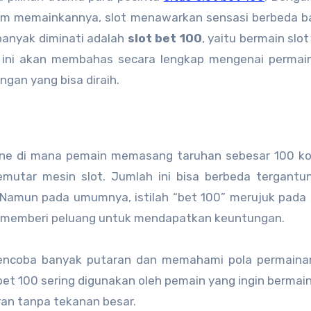
m memainkannya, slot menawarkan sensasi berbeda ba
 banyak diminati adalah
slot bet 100
, yaitu bermain slo
kel ini akan membahas secara lengkap mengenai permai
ngan yang bisa diraih.
ine di mana pemain memasang taruhan sebesar 100 koi
emutar mesin slot. Jumlah ini bisa berbeda tergantu
 Namun pada umumnya, istilah “bet 100” merujuk pada
h memberi peluang untuk mendapatkan keuntungan.
 mencoba banyak putaran dan memahami pola permaina
et 100 sering digunakan oleh pemain yang ingin bermain
ran tanpa tekanan besar.