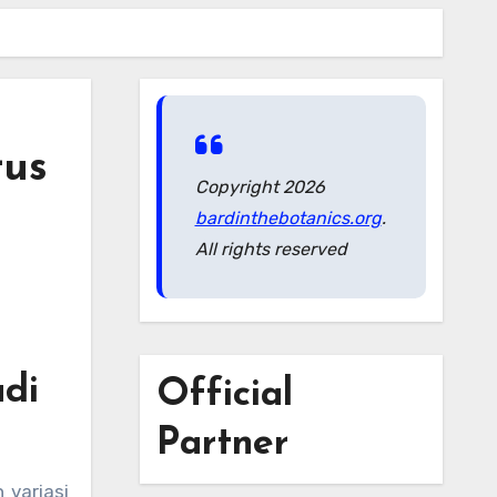
tus
Copyright 2026
bardinthebotanics.org
.
All rights reserved
udi
Official
Partner
 variasi