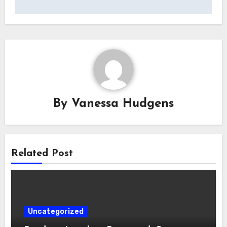
By
Vanessa Hudgens
Related Post
Uncategorized