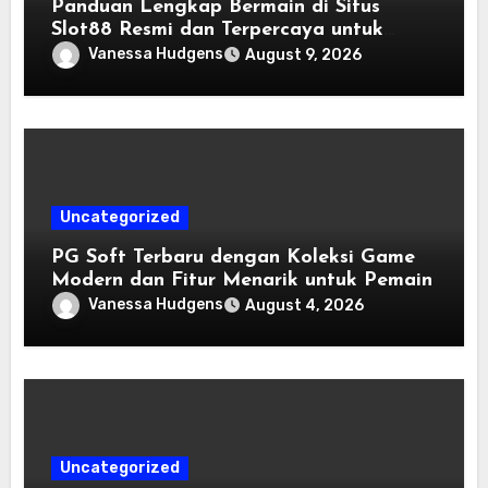
Panduan Lengkap Bermain di Situs
Slot88 Resmi dan Terpercaya untuk
Kemenangan Maksimal
Vanessa Hudgens
August 9, 2026
Uncategorized
PG Soft Terbaru dengan Koleksi Game
Modern dan Fitur Menarik untuk Pemain
Vanessa Hudgens
August 4, 2026
Uncategorized