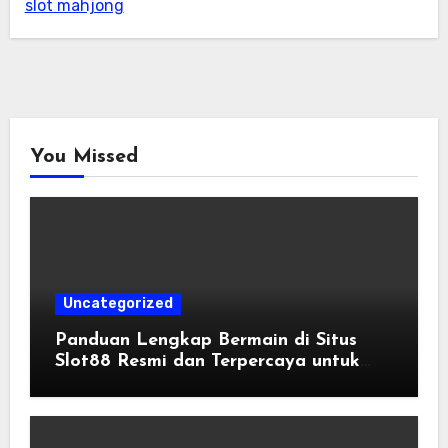
slot mahjong
You Missed
Uncategorized
Panduan Lengkap Bermain di Situs
Slot88 Resmi dan Terpercaya untuk
Kemenangan Maksimal