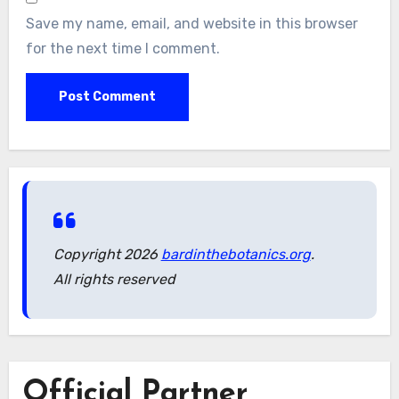
Save my name, email, and website in this browser
for the next time I comment.
Copyright 2026
bardinthebotanics.org
.
All rights reserved
Official Partner