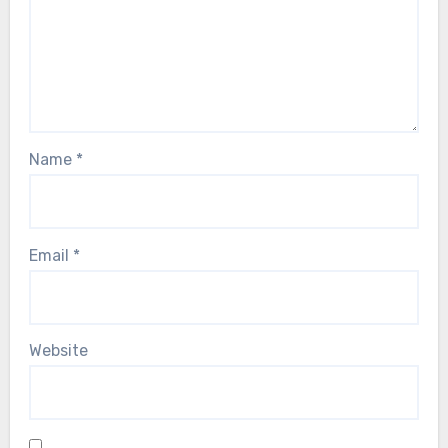
Name
*
Email
*
Website