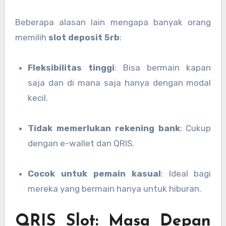
Beberapa alasan lain mengapa banyak orang
memilih
slot deposit 5rb
:
Fleksibilitas tinggi
: Bisa bermain kapan
saja dan di mana saja hanya dengan modal
kecil.
Tidak memerlukan rekening bank
: Cukup
dengan e-wallet dan QRIS.
Cocok untuk pemain kasual
: Ideal bagi
mereka yang bermain hanya untuk hiburan.
QRIS Slot: Masa Depan