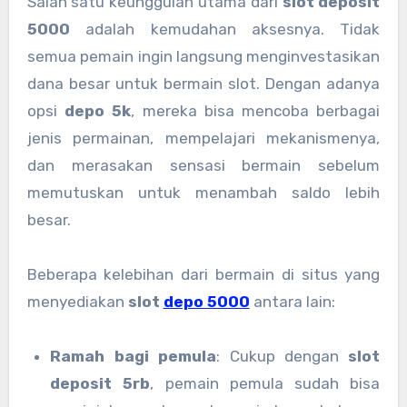
Salah satu keunggulan utama dari
slot deposit
5000
adalah kemudahan aksesnya. Tidak
semua pemain ingin langsung menginvestasikan
dana besar untuk bermain slot. Dengan adanya
opsi
depo 5k
, mereka bisa mencoba berbagai
jenis permainan, mempelajari mekanismenya,
dan merasakan sensasi bermain sebelum
memutuskan untuk menambah saldo lebih
besar.
Beberapa kelebihan dari bermain di situs yang
menyediakan
slot
depo 5000
antara lain:
Ramah bagi pemula
: Cukup dengan
slot
deposit 5rb
, pemain pemula sudah bisa