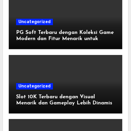
Uncategorized
PG Soft Terbaru dengan Koleksi Game
Modern dan Fitur Menarik untuk
Pemain
Uncategorized
Slot 10K Terbaru dengan Visual
Menarik dan Gameplay Lebih Dinamis