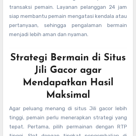
transaksi pemain. Layanan pelanggan 24 jam
siap membantu pemain mengatasi kendala atau
pertanyaan, sehingga pengalaman bermain
menjadi lebih aman dan nyaman.
Strategi Bermain di Situs
Jili Gacor agar
Mendapatkan Hasil
Maksimal
Agar peluang menang di situs Jili gacor lebih
tinggi, pemain perlu menerapkan strategi yang
tepat. Pertama, pilih permainan dengan RTP
tinggi. Slot dengan tingkat pengembalian di