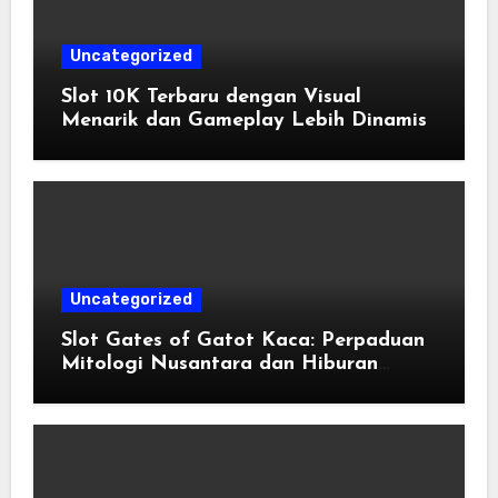
Uncategorized
Slot 10K Terbaru dengan Visual
Menarik dan Gameplay Lebih Dinamis
Uncategorized
Slot Gates of Gatot Kaca: Perpaduan
Mitologi Nusantara dan Hiburan
Digital