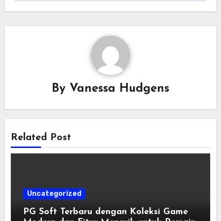
By
Vanessa Hudgens
Related Post
Uncategorized
PG Soft Terbaru dengan Koleksi Game