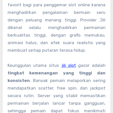
favorit bagi para penggemar slot online karena
menghadirkan pengalaman bermain seru
dengan peluang menang tinggi. Provider Jili
dikenal selalu menghadirkan permainan
berkualitas tinggi, dengan grafis memukau,
animasi halus, dan efek suara realistis yang
membuat setiap putaran terasa hidup.
Keunggulan utama situs
jili slot
gacor adalah
tingkat kemenangan yang tinggi dan
konsisten
. Banyak pemain melaporkan sering
mendapatkan scatter, free spin, dan jackpot
secara rutin. Server yang stabil memastikan
permainan berjalan lancar tanpa gangguan,
sehingga pemain dapat fokus menikmati