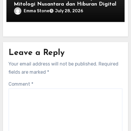
Mitologi Nusantara dan Hiburan Digital
Emma Stone
July 28, 2026
Leave a Reply
Your email address will not be published.
Required
fields are marked
*
Comment
*