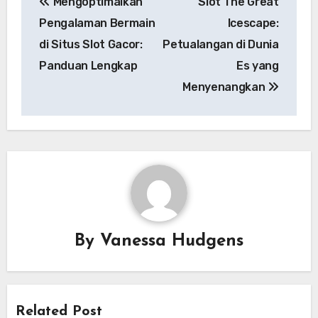
Mengoptimalkan
Slot The Great
navigation
Pengalaman Bermain
Icescape:
di Situs Slot Gacor:
Petualangan di Dunia
Panduan Lengkap
Es yang
Menyenangkan
By
Vanessa Hudgens
Related Post