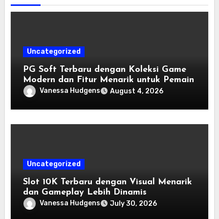
Uncategorized
PG Soft Terbaru dengan Koleksi Game
Modern dan Fitur Menarik untuk Pemain
Vanessa Hudgens
August 4, 2026
Uncategorized
Slot 10K Terbaru dengan Visual Menarik
dan Gameplay Lebih Dinamis
Vanessa Hudgens
July 30, 2026