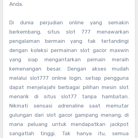
Anda.
Di dunia perjudian online yang semakin
berkembang, situs slot 777 menawarkan
pengalaman bermain yang tak tertandingi
dengan koleksi permainan slot gacor maxwin
yang siap mengantarkan pemain meraih
kemenangan besar. Dengan akses mudah
melalui slot777 online login, setiap pengguna
dapat menjelajahi berbagai pilihan mesin slot
menarik di situs slot77 tanpa hambatan.
Nikmati sensasi adrenaline saat memutar
gulungan dari slot gacor gampang menang, di
mana peluang untuk mendapatkan jackpot
sangatlah tinggi. Tak hanya itu, semua