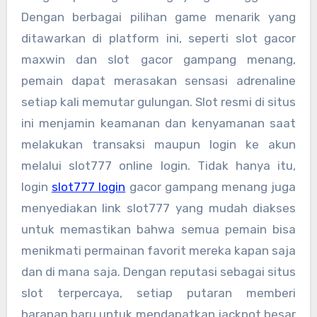
Dengan berbagai pilihan game menarik yang
ditawarkan di platform ini, seperti slot gacor
maxwin dan slot gacor gampang menang,
pemain dapat merasakan sensasi adrenaline
setiap kali memutar gulungan. Slot resmi di situs
ini menjamin keamanan dan kenyamanan saat
melakukan transaksi maupun login ke akun
melalui slot777 online login. Tidak hanya itu,
login
slot777 login
gacor gampang menang juga
menyediakan link slot777 yang mudah diakses
untuk memastikan bahwa semua pemain bisa
menikmati permainan favorit mereka kapan saja
dan di mana saja. Dengan reputasi sebagai situs
slot terpercaya, setiap putaran memberi
harapan baru untuk mendapatkan jackpot besar