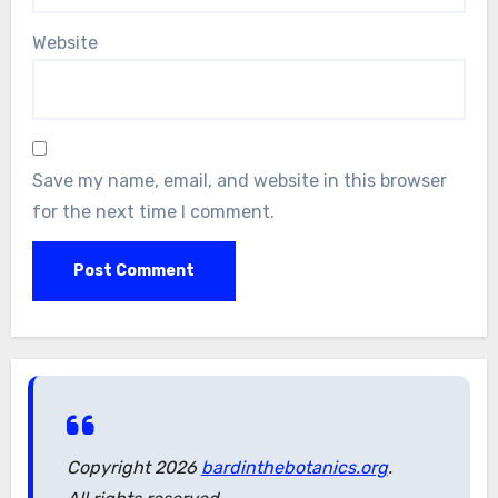
Website
Save my name, email, and website in this browser
for the next time I comment.
Copyright 2026
bardinthebotanics.org
.