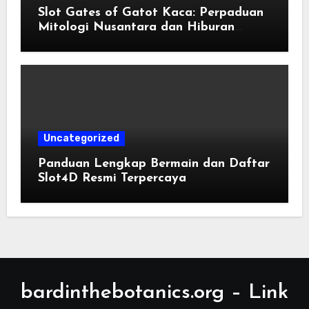
Slot Gates of Gatot Kaca: Perpaduan
Mitologi Nusantara dan Hiburan
Digital
Uncategorized
Panduan Lengkap Bermain dan Daftar
Slot4D Resmi Terpercaya
bardinthebotanics.org – Link