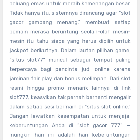
peluang emas untuk meraih kemenangan besar.
Tidak hanya itu, sistemnya dirancang agar “slot
gacor gampang menang,” membuat setiap
pemain merasa beruntung seolah-olah mesin-
mesin itu tahu siapa yang harus dipilih untuk
jackpot berikutnya. Dalam lautan pilihan game,
“situs slot77” muncul sebagai tempat paling
terpercaya bagi pencinta judi online karena
jaminan fair play dan bonus melimpah. Dari slot
resmi hingga promo menarik lainnya di link
slot777, keasyikan tak pernah berhenti mengalir
dalam setiap sesi bermain di “situs slot online.”
Jangan lewatkan kesempatan untuk menjajal
keberuntungan Anda di “slot gacor 777” —
mungkin hari ini adalah hari keberuntungan