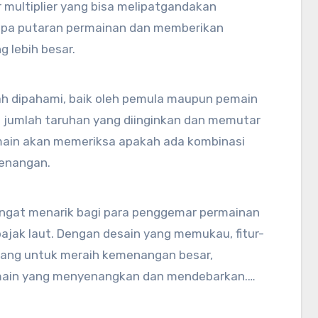
 multiplier yang bisa melipatgandakan
erapa putaran permainan dan memberikan
g lebih besar.
h dipahami, baik oleh pemula maupun pemain
 jumlah taruhan yang diinginkan dan memutar
emain akan memeriksa apakah ada kombinasi
enangan.
sangat menarik bagi para penggemar permainan
ajak laut. Dengan desain yang memukau, fitur-
uang untuk meraih kemenangan besar,
rmain yang menyenangkan dan mendebarkan.
g seru dan penuh kejutan, Queen of Bounty bisa