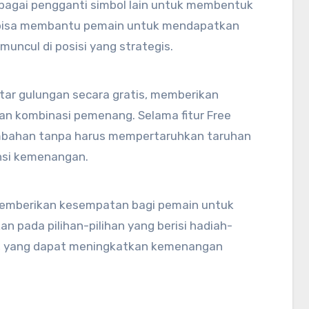
ebagai pengganti simbol lain untuk membentuk
d bisa membantu pemain untuk mendapatkan
muncul di posisi yang strategis.
ar gulungan secara gratis, memberikan
n kombinasi pemenang. Selama fitur Free
ambahan tanpa harus mempertaruhkan taruhan
nsi kemenangan.
 memberikan kesempatan bagi pemain untuk
n pada pilihan-pilihan yang berisi hadiah-
ier, yang dapat meningkatkan kemenangan