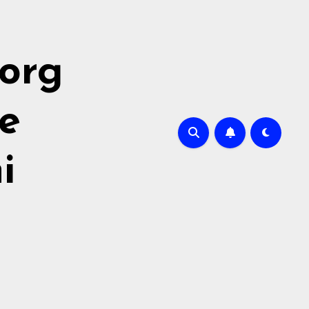
.org
ne
i