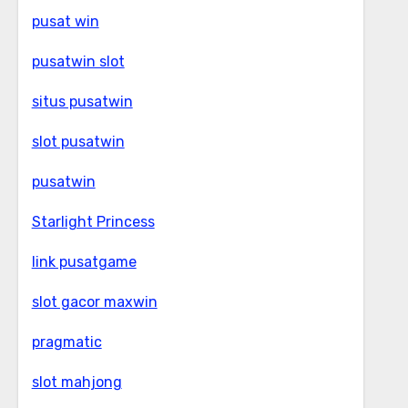
pusat win
pusatwin slot
situs pusatwin
slot pusatwin
pusatwin
Starlight Princess
link pusatgame
slot gacor maxwin
pragmatic
slot mahjong