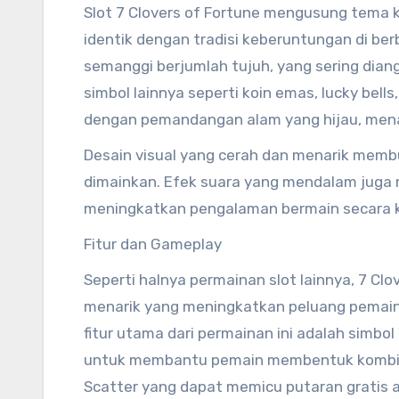
Slot 7 Clovers of Fortune mengusung tema 
identik dengan tradisi keberuntungan di ber
semanggi berjumlah tujuh, yang sering dia
simbol lainnya seperti koin emas, lucky bell
dengan pemandangan alam yang hijau, men
Desain visual yang cerah dan menarik mem
dimainkan. Efek suara yang mendalam jug
meningkatkan pengalaman bermain secara k
Fitur dan Gameplay
Seperti halnya permainan slot lainnya, 7 Cl
menarik yang meningkatkan peluang pemain
fitur utama dari permainan ini adalah simbo
untuk membantu pemain membentuk kombinas
Scatter yang dapat memicu putaran gratis at