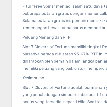
Fitur “Free Spins” menjadi salah satu day
beberapa putaran gratis dengan memunculka
Selama putaran gratis ini, pemain memiliki
kemenangan besar tanpa harus mempertaru
Peluang Menang dan RTP
Slot 7 Clovers of Fortune memiliki tingkat R
biasanya berada di kisaran 95-97%. RTP in
diharapkan oleh pemain dalam jangka panjan
memiliki peluang yang baik untuk mempero
Kesimpulan
Slot 7 Clovers of Fortune adalah permaina
yang penuh dengan simbol-simbol positif da
bonus yang tersedia, seperti Wild, Scatter