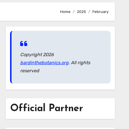
Home
2025
February
Copyright 2026
bardinthebotanics.org
. All rights
reserved
Official Partner