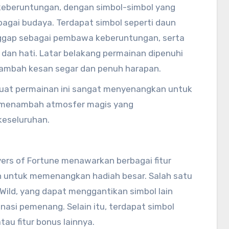
keberuntungan, dengan simbol-simbol yang
bagai budaya. Terdapat simbol seperti daun
nggap sebagai pembawa keberuntungan, serta
s, dan hati. Latar belakang permainan dipenuhi
ambah kesan segar dan penuh harapan.
buat permainan ini sangat menyenangkan untuk
a menambah atmosfer magis yang
eseluruhan.
overs of Fortune menawarkan berbagai fitur
 untuk memenangkan hadiah besar. Salah satu
l Wild, yang dapat menggantikan simbol lain
i pemenang. Selain itu, terdapat simbol
au fitur bonus lainnya.