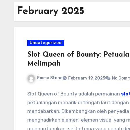
February 2025
Uncategorized
Slot Queen of Bounty: Petua
Melimpah
Emma Stone
February 19, 2025
No Comm
Slot Queen of Bounty adalah permainan
slo
petualangan menarik di tengah laut dengan l
mendebarkan. Dikembangkan oleh penyedia 
menghadirkan elemen-elemen visual yang me
menguntungkan, serta tema yang penuh de