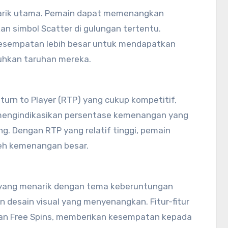
a tarik utama. Pemain dapat memenangkan
n simbol Scatter di gulungan tertentu.
 kesempatan lebih besar untuk mendapatkan
hkan taruhan mereka.
eturn to Player (RTP) yang cukup kompetitif,
i mengindikasikan persentase kemenangan yang
g. Dengan RTP yang relatif tinggi, pemain
leh kemenangan besar.
n yang menarik dengan tema keberuntungan
n desain visual yang menyenangkan. Fitur-fitur
, dan Free Spins, memberikan kesempatan kepada