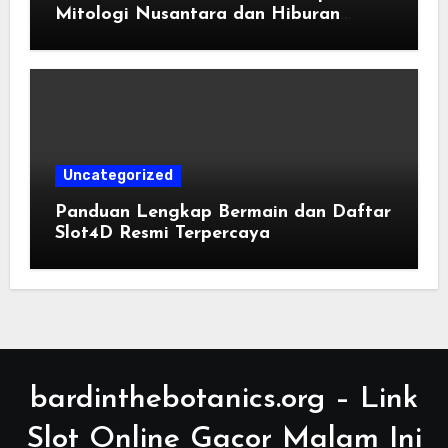
Mitologi Nusantara dan Hiburan
Digital
Uncategorized
Panduan Lengkap Bermain dan Daftar
Slot4D Resmi Terpercaya
bardinthebotanics.org – Link
Slot Online Gacor Malam Ini