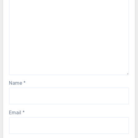
Name
*
Email
*