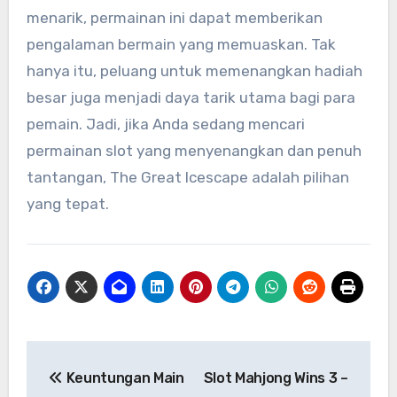
menarik, permainan ini dapat memberikan
pengalaman bermain yang memuaskan. Tak
hanya itu, peluang untuk memenangkan hadiah
besar juga menjadi daya tarik utama bagi para
pemain. Jadi, jika Anda sedang mencari
permainan slot yang menyenangkan dan penuh
tantangan, The Great Icescape adalah pilihan
yang tepat.
Post
Keuntungan Main
Slot Mahjong Wins 3 –
navigation