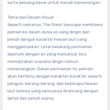
serta peluang besar untuk meraih kemenangan.
Tema dan Desain Visual
Seperti namanya, The Great Icescape membawa
pemain ke dalam dunia es yang dingin dan
penuh dengan karakter hewan laut yang
menggemaskan. Latar belakang permainan
dipenuhi dengan es yang memancar biru,
menciptakan suasana dingin namun
menenangkan. Dalam permainan ini, pemain
akan bertemu dengan karakter-karakter seperti
penguin, berang-berang, dan beberapa hewan
laut lainnya yang semuanya dirancang dengan
detail dan penuh warna.