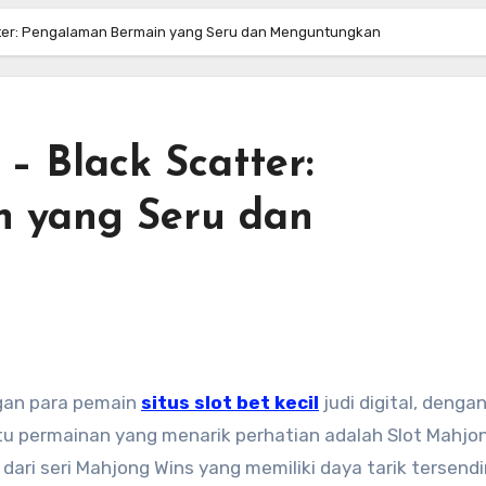
atter: Pengalaman Bermain yang Seru dan Menguntungkan
– Black Scatter:
 yang Seru dan
ngan para pemain
situs slot bet kecil
judi digital, denga
atu permainan yang menarik perhatian adalah Slot Mahjo
 dari seri Mahjong Wins yang memiliki daya tarik tersendi