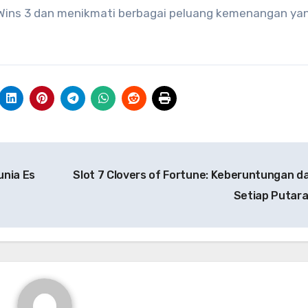
Wins 3 dan menikmati berbagai peluang kemenangan ya
unia Es
Slot 7 Clovers of Fortune: Keberuntungan d
Setiap Putar