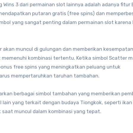
Wins 3 dari permainan slot lainnya adalah adanya fitur 
 mendapatkan putaran gratis (free spins) dan memperbe
mbol yang sangat penting dalam permainan slot karena 
ter akan muncul di gulungan dan memberikan kesempatan
memenuhi kombinasi tertentu. Ketika simbol Scatter m
bonus free spins yang meningkatkan peluang untuk
harus mempertaruhkan taruhan tambahan.
nawarkan berbagai simbol tambahan yang memberikan pe
l lain yang terkait dengan budaya Tiongkok, seperti ikan
k saat muncul dalam kombinasi yang tepat.