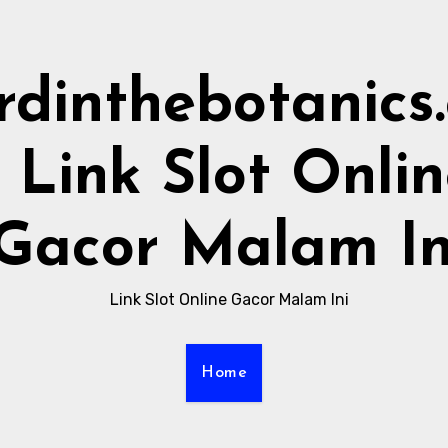
rdinthebotanics
- Link Slot Onli
Gacor Malam In
Link Slot Online Gacor Malam Ini
Home