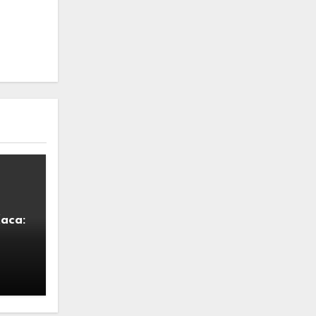
aca:
an